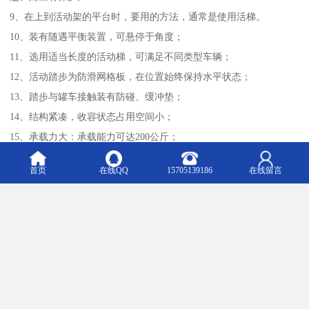
9、在上到活动架的平台时，要用的方法，通常是使用活梯。
10、装有随遇平衡装置，可悬停于角度；
11、选用适当长度的活动梯，可满足不同类型车辆；
12、活动踏步为防滑网格板，在位置始终保持水平状态；
13、踏步与罐车接触装有防碰、缓冲垫；
14、结构紧凑，收容状态占用空间小；
15、承载力大：承载能力可达200公斤；
16、安装简单：只需四根M16螺栓即可固定。
首页
在线QQ
15705139186
在线留言
我们公司将始终坚持“以人为本，服务客户，与时俱进，开拓创新”的
全新理念，真诚期待更多客户、朋友一起携手合作，共创明天。 热
烈欢迎业界有识之士致电或前来洽谈合作。
m.lygaide.b2b168.com
Top