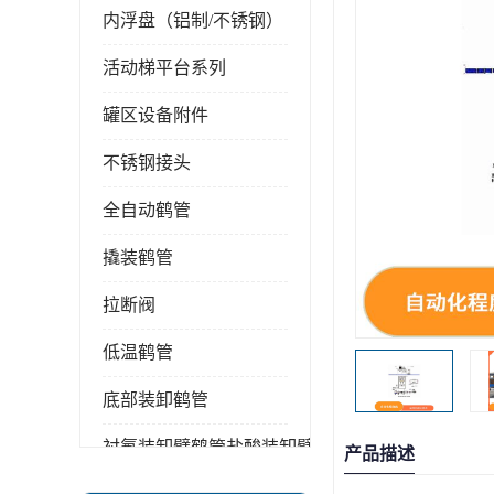
内浮盘（铝制/不锈钢）
活动梯平台系列
罐区设备附件
不锈钢接头
全自动鹤管
撬装鹤管
拉断阀
低温鹤管
底部装卸鹤管
衬氟装卸臂鹤管盐酸装卸臂
产品描述