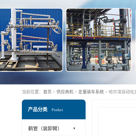
当前位置：
首页
>
供应商机
>
定量装车系统
> 哈尔滨自动化
产品分类
Product
鹤管（装卸臂）