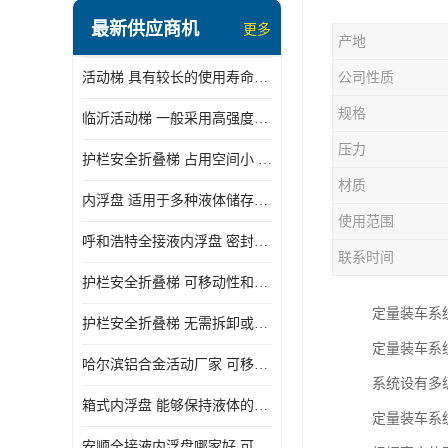
顶部装卸车鹤管
最新供应商机
更多
产地
液氯装卸鹤管
活动梯 具有较长的使用寿命和耐用性 一般采用高强度材料制造
公司性质
液氨液化气鹤管
规格
临沂活动梯 一般采用高强度材料制造 可以用于多种不同的任务
定量装车系统
压力
护栏安全折叠梯 占用空间小 方便存放和搬运
低温臂旋转接头
材质
内浮盘 适用于多种液体储存和运输 能够降低运输成本和维护成本
鹤管平台
使用范围
呼和浩特全接液内浮盘 密封性能好 有效保护液体质量
活动梯
联系时间
护栏安全折叠梯 可移动性和安全性较高 占用空间小
内浮盘
定量装车系
护栏安全折叠梯 无需拆卸或重新安装 占用空间小
定量装车系
哈尔滨铝合金活动厂家 可移动性和安全性较高 占用空间小
系统设有多
箱式内浮盘 能够保持液体的密闭状态 适用于多种液体储存和运输
定量装车系
安顺全接液内浮盘哪家好 可以自动上下浮动 密封性能好