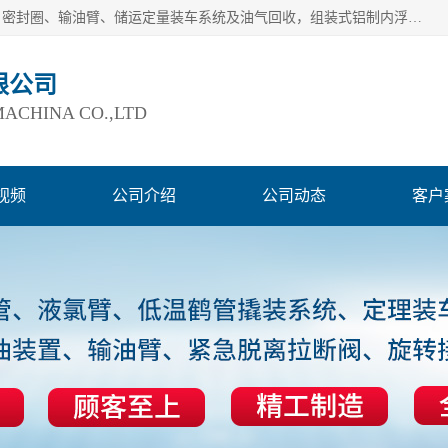
连云港爱德石化机械有限公司主要产品有：鹤管、旋转接头、密封圈、输油臂、储运定量装车系统及油气回收，组装式铝制内浮盘及油罐附件、钢结构栈桥/平台、活动梯、紧急脱离拉断阀等。完备的制造和检测手段以及高素质的员工确保了产品的质量。
限公司
ACHINA CO.,LTD
视频
公司介绍
公司动态
客户