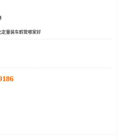
港
化定量装车鹤管哪家好
9186