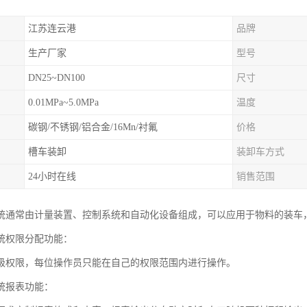
江苏连云港
品牌
生产厂家
型号
DN25~DN100
尺寸
0.01MPa~5.0MPa
温度
碳钢/不锈钢/铝合金/16Mn/衬氟
价格
槽车装卸
装卸车方式
24小时在线
销售范围
统通常由计量装置、控制系统和自动化设备组成，可以应用于物料的装车
统权限分配功能：
级权限，每位操作员只能在自己的权限范围内进行操作。
统报表功能：