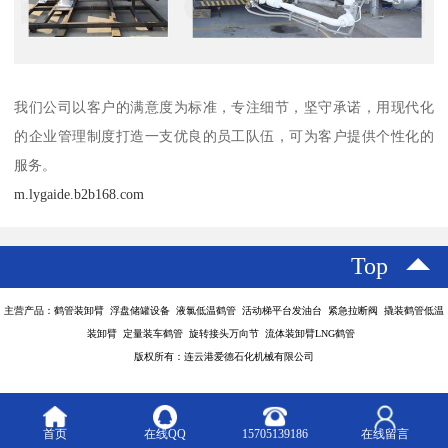
我们公司以客户的满意度为标准，专注细节，坚守承诺，用现代化
的企业管理制度打造一支优良的员工队伍，可为客户提供个性化的
服务。
m.lygaide.b2b168.com
Top
主营产品：鹤管装卸臂 浮盘储罐设备 液氯低温鹤管 活动梯平台发油台 紧急拉断阀 撬装鹤管低温
装卸臂 定量装车鹤管 旋转接头万向节 流体装卸臂LNG鹤管
版权所有：连云港爱德石化机械有限公司
首页
在线QQ
15705139186
在线留言