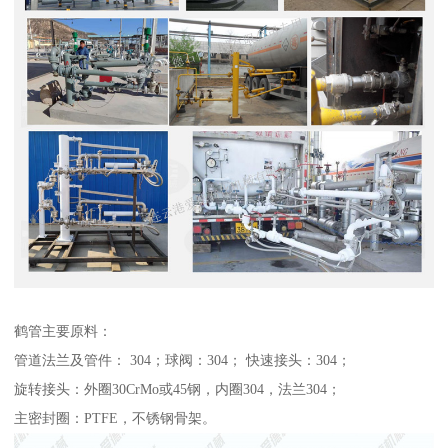
鹤管主要原料：
管道法兰及管件： 304；球阀：304； 快速接头：304；
旋转接头：外圈30CrMo或45钢，内圈304，法兰304；
主密封圈：PTFE，不锈钢骨架。