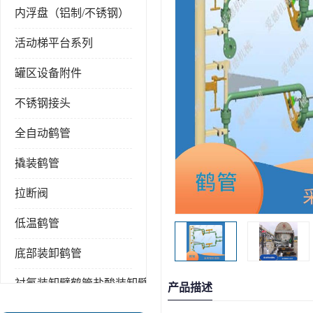
内浮盘（铝制/不锈钢）
活动梯平台系列
罐区设备附件
不锈钢接头
全自动鹤管
撬装鹤管
拉断阀
低温鹤管
底部装卸鹤管
衬氟装卸臂鹤管盐酸装卸臂
产品描述