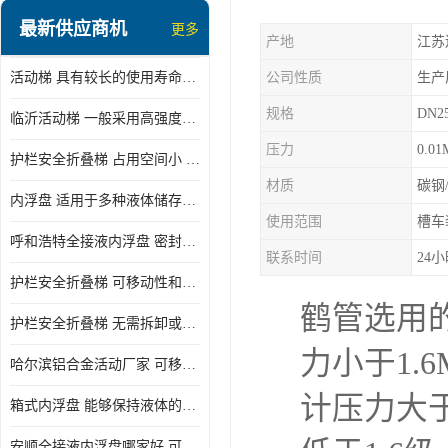
顶部装卸车鹤管
最新供应商机
更多
产地
江苏
液氯装卸鹤管
活动梯 具有较长的使用寿命和耐用性 一般采用高强度材料制造
公司性质
生产
液氨液化气鹤管
规格
DN2
临沂活动梯 一般采用高强度材料制造 可以用于多种不同的任务
定量装车系统
压力
0.01
护栏安全折叠梯 占用空间小 方便存放和搬运
低温臂旋转接头
材质
碳钢
内浮盘 适用于多种液体储存和运输 能够降低运输成本和维护成本
鹤管平台
使用范围
槽车
呼和浩特全接液内浮盘 密封性能好 有效保护液体质量
活动梯
联系时间
24
护栏安全折叠梯 可移动性和安全性较高 占用空间小
内浮盘
鹤管选用
护栏安全折叠梯 无需拆卸或重新安装 占用空间小
力小于1.
哈尔滨铝合金活动厂家 可移动性和安全性较高 占用空间小
计压力大于
箱式内浮盘 能够保持液体的密闭状态 适用于多种液体储存和运输
安顺全接液内浮盘哪家好 可以自动上下浮动 密封性能好