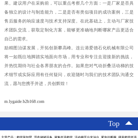
果。建议用户在采购前，可以重点考察几个方面：一是厂家是否具
备独立的设计与制造能力，二是是否有类似项目的成功案例，三是
售后服务的响应速度与技术支持深度。在此基础上，主动与厂家技
术团队交流，获取定制化方案，能够更准确地判断哪家产品更适合
自己的需求。
励精图治谋发展，开拓创新攀高峰。连云港爱德石化机械有限公司
将一如既往地脚踏实地面向市场，用专业和专注去迎接新的挑战，
并热忱期待与社会各界朋友的合作。如果您对气动折叠活动梯的技
术细节或实际应用有任何疑问，欢迎随时与我们的技术团队沟通交
流，愿与您携手并进，共创辉煌！
m.lygaide.b2b168.com
Top
主营产品：鹤管装卸臂 浮盘储罐设备 液氯低温鹤管 活动梯平台发油台 紧急拉断阀 撬装鹤管低温