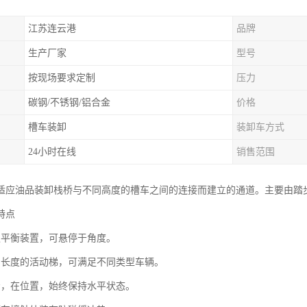
江苏连云港
品牌
生产厂家
型号
按现场要求定制
压力
碳钢/不锈钢/铝合金
价格
槽车装卸
装卸车方式
24小时在线
销售范围
适应油品装卸栈桥与不同高度的槽车之间的连接而建立的通道。主要由踏
特点
遇平衡装置，可悬停于角度。
当长度的活动梯，可满足不同类型车辆。
步，在位置，始终保持水平状态。