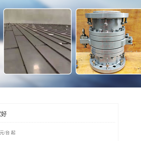
家好
元/台 起