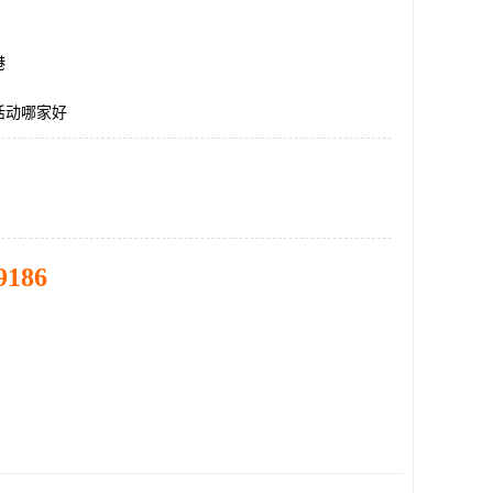
港
活动哪家好
9186