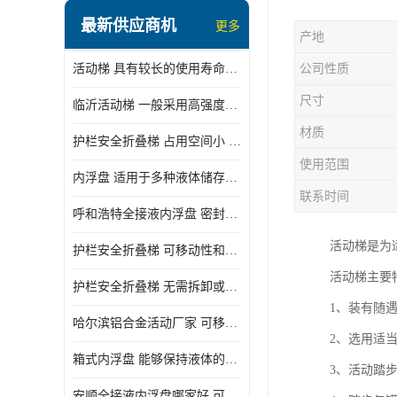
顶部装卸车鹤管
最新供应商机
更多
产地
液氯装卸鹤管
活动梯 具有较长的使用寿命和耐用性 一般采用高强度材料制造
公司性质
液氨液化气鹤管
尺寸
临沂活动梯 一般采用高强度材料制造 可以用于多种不同的任务
定量装车系统
材质
护栏安全折叠梯 占用空间小 方便存放和搬运
低温臂旋转接头
使用范围
内浮盘 适用于多种液体储存和运输 能够降低运输成本和维护成本
鹤管平台
联系时间
呼和浩特全接液内浮盘 密封性能好 有效保护液体质量
活动梯
活动梯是为
护栏安全折叠梯 可移动性和安全性较高 占用空间小
内浮盘
活动梯主要
护栏安全折叠梯 无需拆卸或重新安装 占用空间小
1、装有随
哈尔滨铝合金活动厂家 可移动性和安全性较高 占用空间小
2、选用适
箱式内浮盘 能够保持液体的密闭状态 适用于多种液体储存和运输
3、活动踏
安顺全接液内浮盘哪家好 可以自动上下浮动 密封性能好