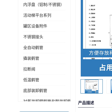
内浮盘（铝制/不锈钢）
活动梯平台系列
罐区设备附件
不锈钢接头
全自动鹤管
撬装鹤管
拉断阀
低温鹤管
底部装卸鹤管
衬氟装卸臂鹤管盐酸装卸臂
产品描述