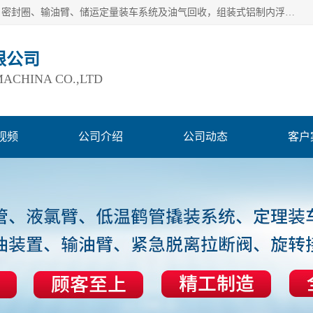
连云港爱德石化机械有限公司主要产品有：鹤管、旋转接头、密封圈、输油臂、储运定量装车系统及油气回收，组装式铝制内浮盘及油罐附件、钢结构栈桥/平台、活动梯、紧急脱离拉断阀等。完备的制造和检测手段以及高素质的员工确保了产品的质量。
限公司
ACHINA CO.,LTD
视频
公司介绍
公司动态
客户