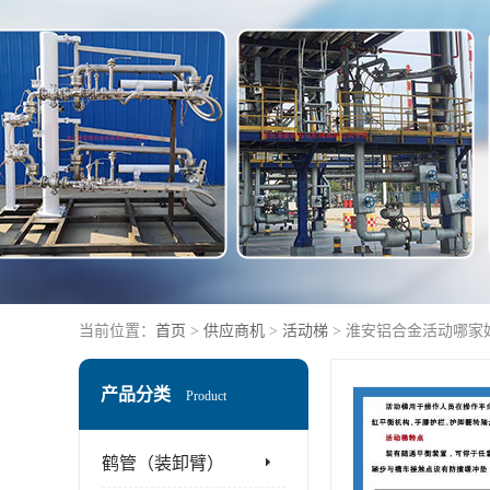
当前位置：
首页
>
供应商机
>
活动梯
> 淮安铝合金活动哪家
产品分类
Product
鹤管（装卸臂）