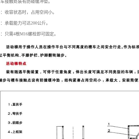
罐车接触处装有防碰缓冲垫。
凑：收容状态时，占用空间小。
：承载能力可达200公斤。
：只需4根M16螺栓即可固定。