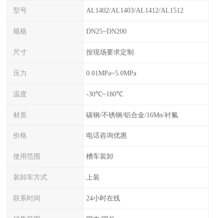
型号
AL1402/AL1403/AL1412/AL1512
规格
DN25~DN200
尺寸
按现场要求定制
压力
0.01MPa~5.0MPa
温度
-30℃~180℃
材质
碳钢/不锈钢/铝合金/16Mn/衬氟
价格
电话咨询优惠
使用范围
槽车装卸
装卸车方式
上装
联系时间
24小时在线