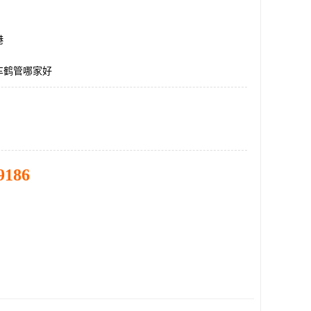
港
车鹤管哪家好
9186