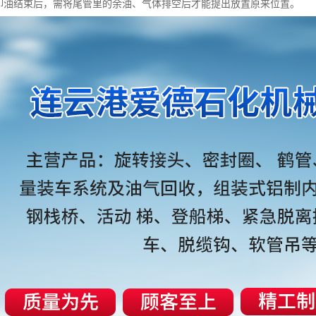
装卸油结束后，需将尾管里的余油、气体排空后才能提出放置原来位置。