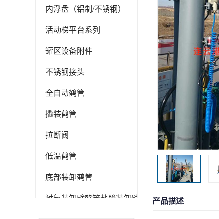
内浮盘（铝制/不锈钢）
活动梯平台系列
罐区设备附件
不锈钢接头
全自动鹤管
撬装鹤管
拉断阀
低温鹤管
底部装卸鹤管
衬氟装卸臂鹤管盐酸装卸臂
产品描述