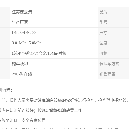
江苏连云港
品牌
生产厂家
型号
DN25~DN200
尺寸
0.01MPa~5.0MPa
温度
碳钢/不锈钢/铝合金/16Mn/衬氟
价格
槽车装卸
装卸车方式
24小时在线
销售范围
则流程：
装车前，操作人员需要对油库油台设施的完好性进行检查，检查静电接地线
地线应在卸油前连接好；按规定做好稳油静置工作
探头放至油缸口安全高度位置