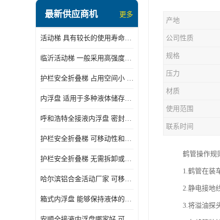
顶部装卸车鹤管
最新供应商机
更多
产地
液氯装卸鹤管
活动梯 具有较长的使用寿命和耐用性 一般采用高强度材料制造
公司性质
液氨液化气鹤管
规格
临沂活动梯 一般采用高强度材料制造 可以用于多种不同的任务
定量装车系统
压力
护栏安全折叠梯 占用空间小 方便存放和搬运
低温臂旋转接头
材质
内浮盘 适用于多种液体储存和运输 能够降低运输成本和维护成本
鹤管平台
使用范围
呼和浩特全接液内浮盘 密封性能好 有效保护液体质量
活动梯
联系时间
护栏安全折叠梯 可移动性和安全性较高 占用空间小
内浮盘
鹤管操作规
护栏安全折叠梯 无需拆卸或重新安装 占用空间小
1.鹤管在
哈尔滨铝合金活动厂家 可移动性和安全性较高 占用空间小
2.静电接
箱式内浮盘 能够保持液体的密闭状态 适用于多种液体储存和运输
3.将溢油
安顺全接液内浮盘哪家好 可以自动上下浮动 密封性能好