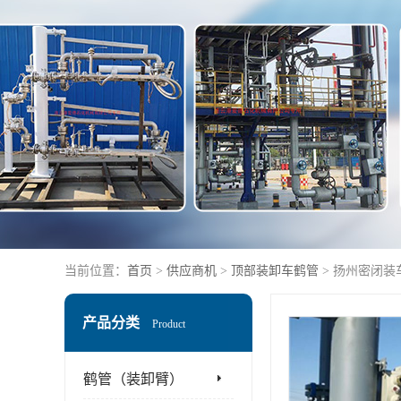
当前位置：
首页
>
供应商机
>
顶部装卸车鹤管
> 扬州密闭装
产品分类
Product
鹤管（装卸臂）