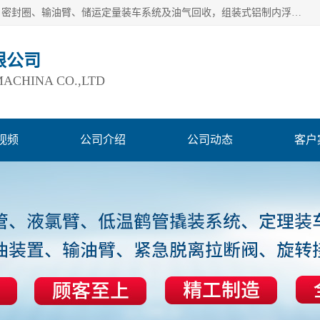
连云港爱德石化机械有限公司主要产品有：鹤管、旋转接头、密封圈、输油臂、储运定量装车系统及油气回收，组装式铝制内浮盘及油罐附件、钢结构栈桥/平台、活动梯、紧急脱离拉断阀等。完备的制造和检测手段以及高素质的员工确保了产品的质量。
限公司
ACHINA CO.,LTD
视频
公司介绍
公司动态
客户