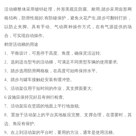
活动梯整体采用镀锌处理，外形美观且防腐、耐用;踏步采用齿形网
格结构，防滑性能好;有防碰保护，避免火花产生;踏步可翻转打折，
以防止夹脚。具有手动、气动两种操作方式，在有气源提供的场
合，可实现自动操作。
鹤管活动梯的用途
1、平衡设计，可悬停于高度、角度，确保灵活运转;
2、选则适当型号的活动梯，可满足不同类型车辆的使用要求;
3、踏步选用防滑网格板，在高度可始终保持水平。
4、踏步与罐车接触处安装有缓冲垫。
5、活动架仅用于短时间的作业，其支撑面要大;
6.设施应保持完好且有例行检查;
7、活动架应在坚固的地面上平行地放稳;
8、置放于活动架上的平台其地板应完整、支撑合理，在需要时，其
边、角应有保护;
9、在上到活动架的平台时，要用的方法，通常是使用活梯。