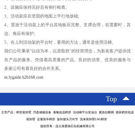
2、设施应保持完好且有例行检查;
3、活动架应在坚固的地面上平行地放稳;
4、置放于活动架上的平台其地板应完整、支撑合理，在需要时，其
边、角应有保护;
5、在上到活动架的平台时，要用的方法，通常是使用活梯。
我们公司秉承“以信为本，以质取胜”的经营理念，为新老客户提供优
良产品的服务。凭借着高质量的产品、良好的信誉、优良的服务与
多家公司有着良好的合作关系。
m.lygaide.b2b168.com
Top
主营产品：鹤管装卸臂 浮盘储罐设备 液氯低温鹤管 活动梯平台发油台 紧急拉断阀 撬装鹤管低温
装卸臂 定量装车鹤管 旋转接头万向节 流体装卸臂LNG鹤管
版权所有：连云港爱德石化机械有限公司