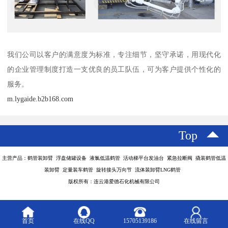
我们公司以客户的满意度为标准，专注细节，坚守承诺，用现代化
的企业管理制度打造一支优良的员工队伍，可为客户提供个性化的
服务。
m.lygaide.b2b168.com
Top
主营产品：鹤管装卸臂 浮盘储罐设备 液氯低温鹤管 活动梯平台发油台 紧急拉断阀 撬装鹤管低温
装卸臂 定量装车鹤管 旋转接头万向节 流体装卸臂LNG鹤管
版权所有：连云港爱德石化机械有限公司
首页
在线QQ
15705139186
在线留言