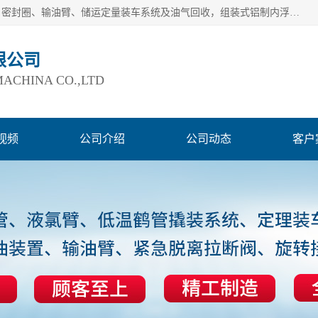
连云港爱德石化机械有限公司主要产品有：鹤管、旋转接头、密封圈、输油臂、储运定量装车系统及油气回收，组装式铝制内浮盘及油罐附件、钢结构栈桥/平台、活动梯、紧急脱离拉断阀等。完备的制造和检测手段以及高素质的员工确保了产品的质量。
限公司
ACHINA CO.,LTD
视频
公司介绍
公司动态
客户