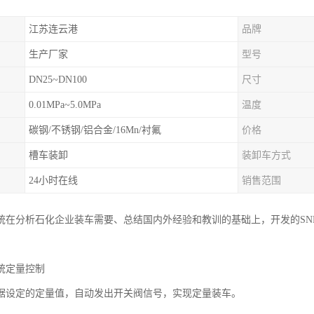
江苏连云港
品牌
生产厂家
型号
DN25~DN100
尺寸
0.01MPa~5.0MPa
温度
碳钢/不锈钢/铝合金/16Mn/衬氟
价格
槽车装卸
装卸车方式
24小时在线
销售范围
统在分析石化企业装车需要、总结国内外经验和教训的基础上，开发的SN
统定量控制
据设定的定量值，自动发出开关阀信号，实现定量装车。