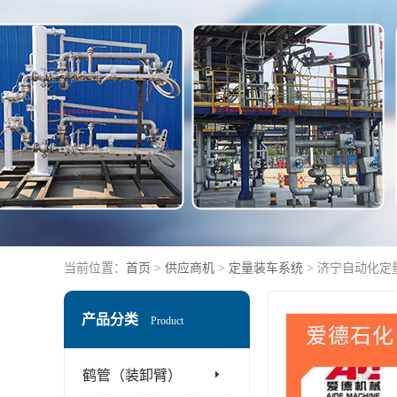
当前位置：
首页
>
供应商机
>
定量装车系统
> 济宁自动化
产品分类
Product
鹤管（装卸臂）