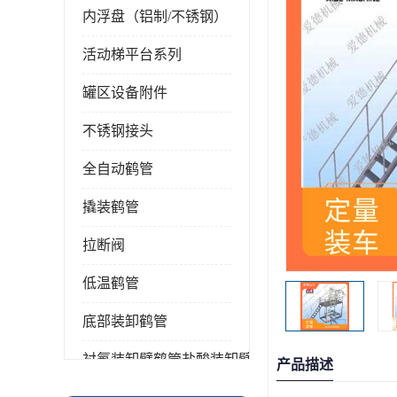
内浮盘（铝制/不锈钢）
活动梯平台系列
罐区设备附件
不锈钢接头
全自动鹤管
撬装鹤管
拉断阀
低温鹤管
底部装卸鹤管
衬氟装卸臂鹤管盐酸装卸臂
产品描述