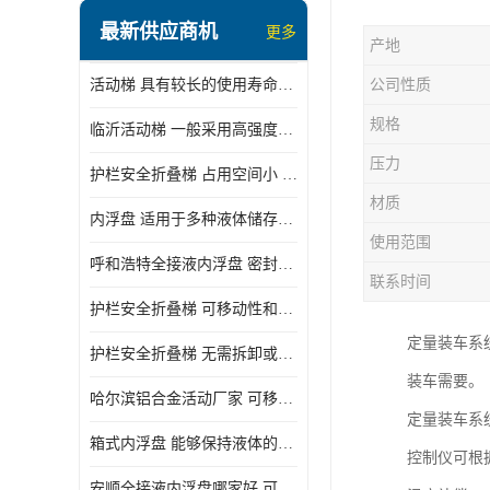
顶部装卸车鹤管
最新供应商机
更多
产地
液氯装卸鹤管
活动梯 具有较长的使用寿命和耐用性 一般采用高强度材料制造
公司性质
液氨液化气鹤管
规格
临沂活动梯 一般采用高强度材料制造 可以用于多种不同的任务
定量装车系统
压力
护栏安全折叠梯 占用空间小 方便存放和搬运
低温臂旋转接头
材质
内浮盘 适用于多种液体储存和运输 能够降低运输成本和维护成本
鹤管平台
使用范围
呼和浩特全接液内浮盘 密封性能好 有效保护液体质量
活动梯
联系时间
护栏安全折叠梯 可移动性和安全性较高 占用空间小
内浮盘
定量装车系
护栏安全折叠梯 无需拆卸或重新安装 占用空间小
装车需要。
哈尔滨铝合金活动厂家 可移动性和安全性较高 占用空间小
定量装车系
箱式内浮盘 能够保持液体的密闭状态 适用于多种液体储存和运输
控制仪可根
安顺全接液内浮盘哪家好 可以自动上下浮动 密封性能好