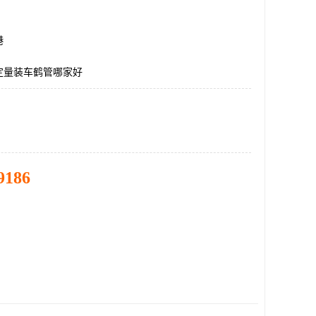
港
定量装车鹤管哪家好
9186