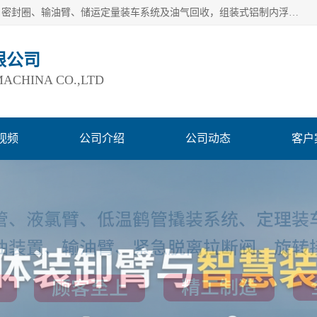
连云港爱德石化机械有限公司主要产品有：鹤管、旋转接头、密封圈、输油臂、储运定量装车系统及油气回收，组装式铝制内浮盘及油罐附件、钢结构栈桥/平台、活动梯、紧急脱离拉断阀等。完备的制造和检测手段以及高素质的员工确保了产品的质量。
限公司
ACHINA CO.,LTD
视频
公司介绍
公司动态
客户