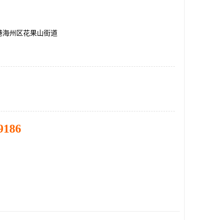
港海州区花果山街道
9186