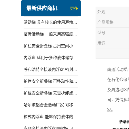
顶部装卸车鹤管
最新供应商机
更多
外观
液氯装卸鹤管
活动梯 具有较长的使用寿命和耐用性 一般采用高强度材料制造
产品规格
液氨液化气鹤管
型号
临沂活动梯 一般采用高强度材料制造 可以用于多种不同的任务
定量装车系统
用途
护栏安全折叠梯 占用空间小 方便存放和搬运
低温臂旋转接头
内浮盘 适用于多种液体储存和运输 能够降低运输成本和维护成本
鹤管平台
呼和浩特全接液内浮盘 密封性能好 有效保护液体质量
南通活动梯
活动梯
在石化仓储
护栏安全折叠梯 可移动性和安全性较高 占用空间小
内浮盘
及周边地区
护栏安全折叠梯 无需拆卸或重新安装 占用空间小
司，凭借多
哈尔滨铝合金活动厂家 可移动性和安全性较高 占用空间小
家。
箱式内浮盘 能够保持液体的密闭状态 适用于多种液体储存和运输
安顺全接液内浮盘哪家好 可以自动上下浮动 密封性能好