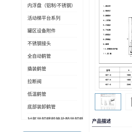
内浮盘（铝制/不锈钢）
活动梯平台系列
罐区设备附件
不锈钢接头
全自动鹤管
撬装鹤管
拉断阀
低温鹤管
底部装卸鹤管
衬氟装卸臂鹤管盐酸装卸臂
产品描述