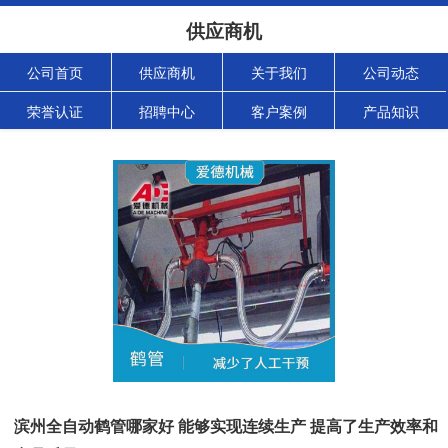
供应商机
公司首页
供应商机
关于我们
公司动态
荣誉认证
招聘中心
客户案例
产品知识
滨州全自动鹤管哪家好 能够实现连续生产 提高了生产效率和