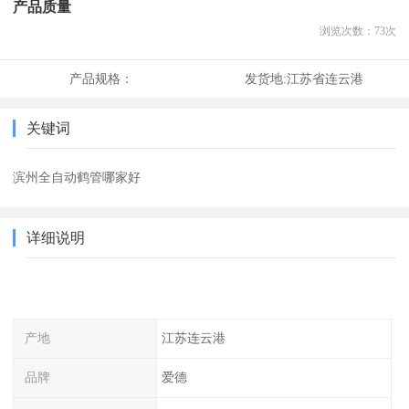
产品质量
浏览次数：
73
次
产品规格：
发货地:
江苏省连云港
关键词
滨州全自动鹤管哪家好
详细说明
产地
江苏连云港
品牌
爱德