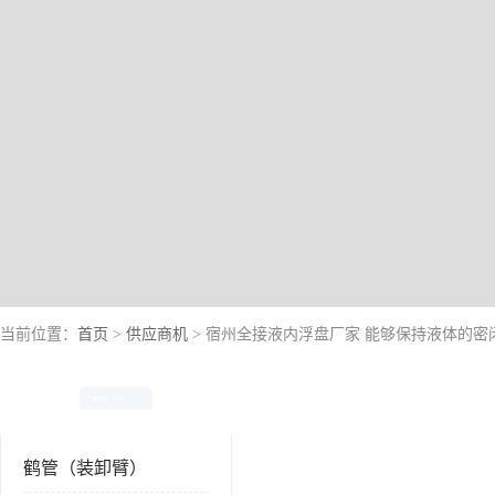
当前位置：
首页
>
供应商机
> 宿州全接液内浮盘厂家 能够保持液体的密
产品分类
Product
鹤管（装卸臂）