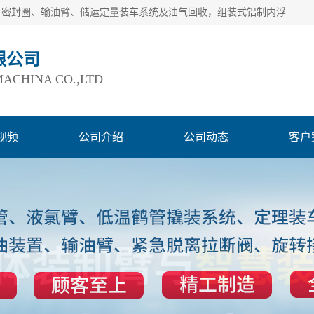
连云港爱德石化机械有限公司主要产品有：鹤管、旋转接头、密封圈、输油臂、储运定量装车系统及油气回收，组装式铝制内浮盘及油罐附件、钢结构栈桥/平台、活动梯、紧急脱离拉断阀等。完备的制造和检测手段以及高素质的员工确保了产品的质量。
限公司
ACHINA CO.,LTD
视频
公司介绍
公司动态
客户