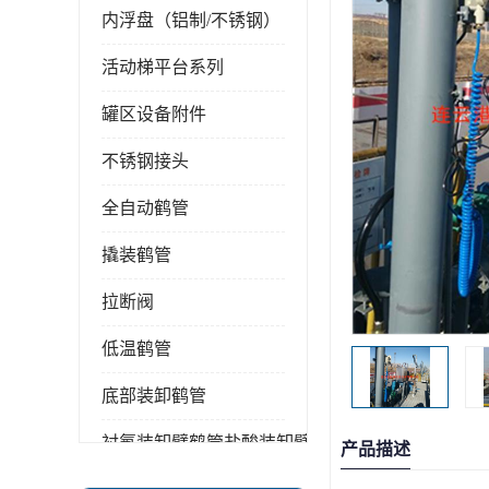
内浮盘（铝制/不锈钢）
活动梯平台系列
罐区设备附件
不锈钢接头
全自动鹤管
撬装鹤管
拉断阀
低温鹤管
底部装卸鹤管
衬氟装卸臂鹤管盐酸装卸臂
产品描述