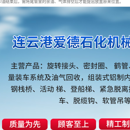
装卸油结束后，需将尾管里的余油、气体排空后才能提出放置原来位置。