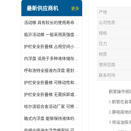
顶部装卸车鹤管
最新供应商机
更多
产地
液氯装卸鹤管
活动梯 具有较长的使用寿命和耐用性 一般采用高强度材料制造
公司性质
液氨液化气鹤管
规格
临沂活动梯 一般采用高强度材料制造 可以用于多种不同的任务
定量装车系统
压力
护栏安全折叠梯 占用空间小 方便存放和搬运
低温臂旋转接头
材质
内浮盘 适用于多种液体储存和运输 能够降低运输成本和维护成本
鹤管平台
使用范围
呼和浩特全接液内浮盘 密封性能好 有效保护液体质量
活动梯
联系时间
护栏安全折叠梯 可移动性和安全性较高 占用空间小
内浮盘
鹤管操作规
护栏安全折叠梯 无需拆卸或重新安装 占用空间小
1.鹤管在
哈尔滨铝合金活动厂家 可移动性和安全性较高 占用空间小
2.静电接
箱式内浮盘 能够保持液体的密闭状态 适用于多种液体储存和运输
3.将溢油
安顺全接液内浮盘哪家好 可以自动上下浮动 密封性能好