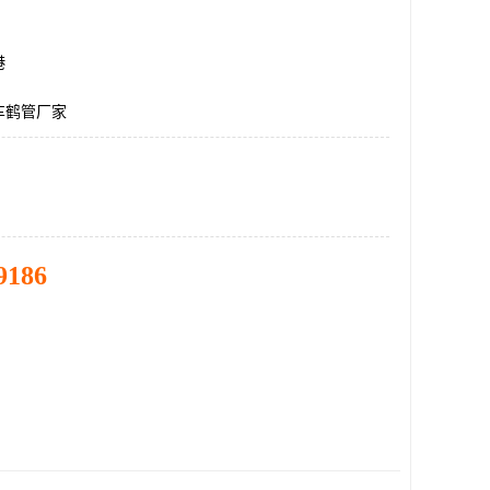
港
车鹤管厂家
9186