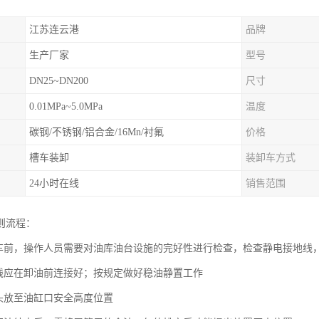
江苏连云港
品牌
生产厂家
型号
DN25~DN200
尺寸
0.01MPa~5.0MPa
温度
碳钢/不锈钢/铝合金/16Mn/衬氟
价格
槽车装卸
装卸车方式
24小时在线
销售范围
则流程：
装车前，操作人员需要对油库油台设施的完好性进行检查，检查静电接地线
地线应在卸油前连接好；按规定做好稳油静置工作
探头放至油缸口安全高度位置