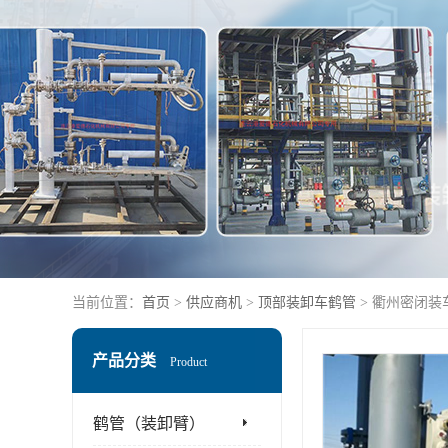
当前位置：
首页
>
供应商机
>
顶部装卸车鹤管
> 衢州密闭装
产品分类
Product
鹤管（装卸臂）