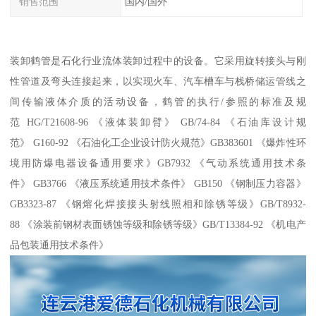
销售范围
国内/国外
装卸鹤管是石化行业流体装卸过程中的设备。它采用旋转接头与刚
性管道及弯头连接起来，以实现火车、汽车槽车与栈桥储运管线之
间传输液体介质的活动设备，鹤管的执行/参照的标准及规
范 HG/T21608-96 《液体装卸臂》 GB/74-84 《石油库设计规
范》 G160-92 《石油化工企业设计防火规范》GB383601 《爆炸性环
境用防爆电器设备通用要求》GB7932 《气动系统通用技术条
件》 GB3766 《液压系统通用技术条件》 GB150 《钢制压力容器》
GB3323-87 《钢熔化焊接接头射线照相和除锈等级》GB/T8932-
88 《涂装前钢材表面锈蚀等级和除锈等级》GB/T13384-92 《机电产
品包装通用技术条件》