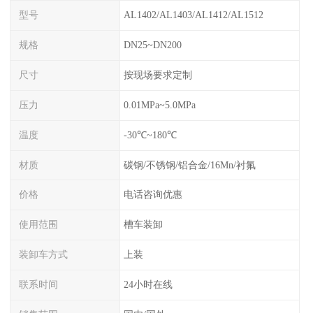
型号
AL1402/AL1403/AL1412/AL1512
规格
DN25~DN200
尺寸
按现场要求定制
压力
0.01MPa~5.0MPa
温度
-30℃~180℃
材质
碳钢/不锈钢/铝合金/16Mn/衬氟
价格
电话咨询优惠
使用范围
槽车装卸
装卸车方式
上装
联系时间
24小时在线