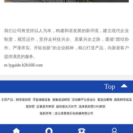
我们公司将坚持以人为本，构建和谐发展的新环境，建立现代企业
制度，规范运作，坚持走科技兴企、质量兴企之路，遵循“团结协
作、严谨求实、开拓创新”的企业精神，精心打造产品，向新老客户
提供满意的服务。
m.lygaide.b2b168.com
Top
主营产品：鹤管装卸臂 浮盘储罐设备 液氯低温鹤管 活动梯平台发油台 紧急拉断阀 撬装鹤管低温
装卸臂 定量装车鹤管 旋转接头万向节 流体装卸臂LNG鹤管
版权所有：连云港爱德石化机械有限公司