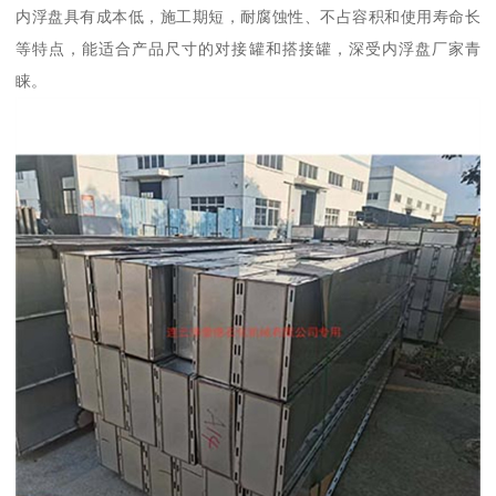
内浮盘具有成本低，施工期短，耐腐蚀性、不占容积和使用寿命长
等特点，能适合产品尺寸的对接罐和搭接罐，深受内浮盘厂家青
睐。