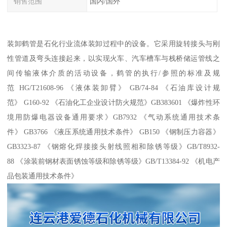
销售范围
国内/国外
装卸鹤管是石化行业流体装卸过程中的设备。它采用旋转接头与刚
性管道及弯头连接起来，以实现火车、汽车槽车与栈桥储运管线之
间传输液体介质的活动设备，鹤管的执行/参照的标准及规
范 HG/T21608-96 《液体装卸臂》 GB/74-84 《石油库设计规
范》 G160-92 《石油化工企业设计防火规范》GB383601 《爆炸性环
境用防爆电器设备通用要求》GB7932 《气动系统通用技术条
件》 GB3766 《液压系统通用技术条件》 GB150 《钢制压力容器》
GB3323-87 《钢熔化焊接接头射线照相和除锈等级》GB/T8932-
88 《涂装前钢材表面锈蚀等级和除锈等级》GB/T13384-92 《机电产
品包装通用技术条件》