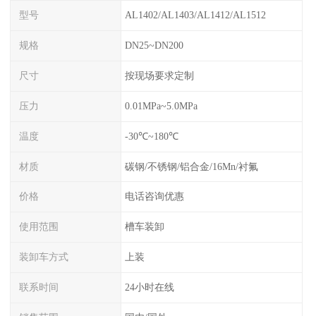
型号
AL1402/AL1403/AL1412/AL1512
规格
DN25~DN200
尺寸
按现场要求定制
压力
0.01MPa~5.0MPa
温度
-30℃~180℃
材质
碳钢/不锈钢/铝合金/16Mn/衬氟
价格
电话咨询优惠
使用范围
槽车装卸
装卸车方式
上装
联系时间
24小时在线