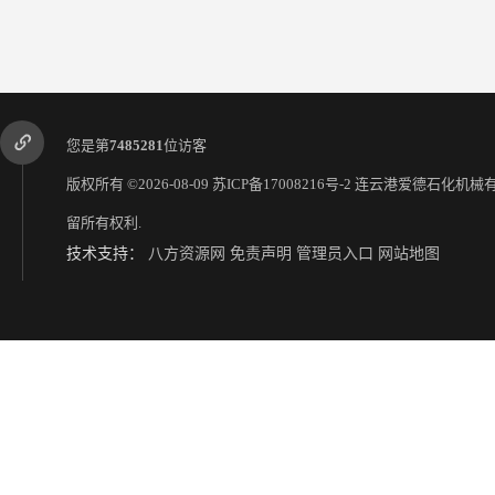
您是第
7485281
位访客
版权所有 ©2026-08-09
苏ICP备17008216号-2
连云港爱德石化机械
留所有权利.
技术支持：
八方资源网
免责声明
管理员入口
网站地图
赣州铝合金活动价格 通常配备有扶手踏板等安全设施
石家庄底部装