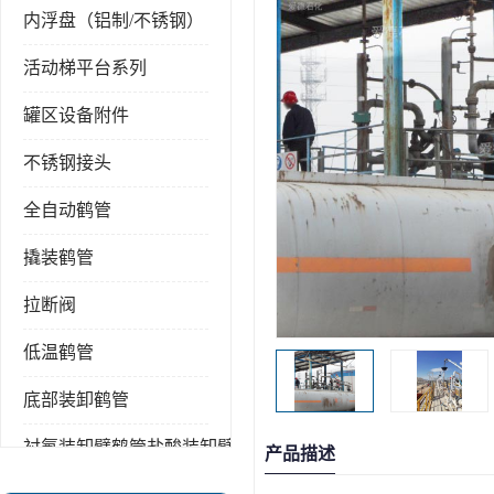
内浮盘（铝制/不锈钢）
活动梯平台系列
罐区设备附件
不锈钢接头
全自动鹤管
撬装鹤管
拉断阀
低温鹤管
底部装卸鹤管
衬氟装卸臂鹤管盐酸装卸臂
产品描述