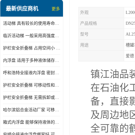
顶部装卸车鹤管
最新供应商机
更多
外观
L200
液氯装卸鹤管
活动梯 具有较长的使用寿命和耐用性 一般采用高强度材料制造
产品规格
DN2
液氨液化气鹤管
型号
AL25
临沂活动梯 一般采用高强度材料制造 可以用于多种不同的任务
定量装车系统
用途
槽罐
护栏安全折叠梯 占用空间小 方便存放和搬运
低温臂旋转接头
爱德
内浮盘 适用于多种液体储存和运输 能够降低运输成本和维护成本
鹤管平台
镇江油品
呼和浩特全接液内浮盘 密封性能好 有效保护液体质量
活动梯
在石油化
护栏安全折叠梯 可移动性和安全性较高 占用空间小
内浮盘
护栏安全折叠梯 无需拆卸或重新安装 占用空间小
备，直接
哈尔滨铝合金活动厂家 可移动性和安全性较高 占用空间小
及周边地
箱式内浮盘 能够保持液体的密闭状态 适用于多种液体储存和运输
全可靠的
安顺全接液内浮盘哪家好 可以自动上下浮动 密封性能好