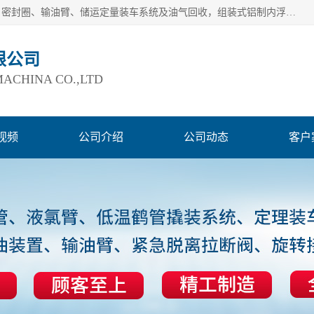
连云港爱德石化机械有限公司主要产品有：鹤管、旋转接头、密封圈、输油臂、储运定量装车系统及油气回收，组装式铝制内浮盘及油罐附件、钢结构栈桥/平台、活动梯、紧急脱离拉断阀等。完备的制造和检测手段以及高素质的员工确保了产品的质量。
限公司
ACHINA CO.,LTD
视频
公司介绍
公司动态
客户