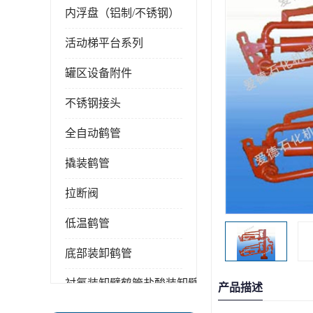
内浮盘（铝制/不锈钢）
活动梯平台系列
罐区设备附件
不锈钢接头
全自动鹤管
撬装鹤管
拉断阀
低温鹤管
底部装卸鹤管
衬氟装卸臂鹤管盐酸装卸臂
产品描述