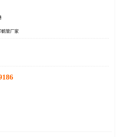
港
卸鹤管厂家
9186