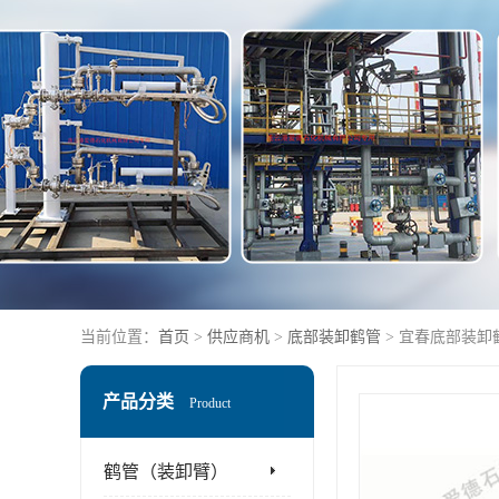
当前位置：
首页
>
供应商机
>
底部装卸鹤管
> 宜春底部装卸
产品分类
Product
鹤管（装卸臂）