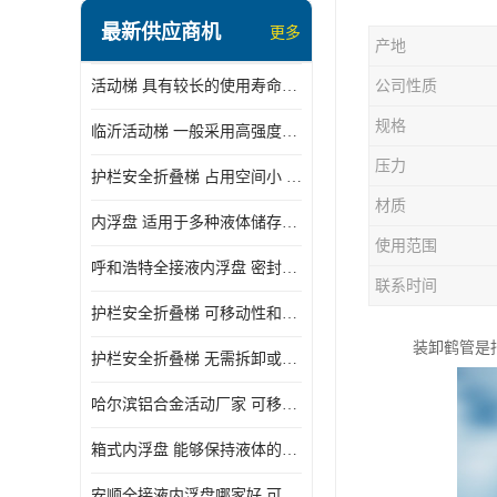
顶部装卸车鹤管
最新供应商机
更多
产地
液氯装卸鹤管
活动梯 具有较长的使用寿命和耐用性 一般采用高强度材料制造
公司性质
液氨液化气鹤管
规格
临沂活动梯 一般采用高强度材料制造 可以用于多种不同的任务
定量装车系统
压力
护栏安全折叠梯 占用空间小 方便存放和搬运
低温臂旋转接头
材质
内浮盘 适用于多种液体储存和运输 能够降低运输成本和维护成本
鹤管平台
使用范围
呼和浩特全接液内浮盘 密封性能好 有效保护液体质量
活动梯
联系时间
护栏安全折叠梯 可移动性和安全性较高 占用空间小
内浮盘
装卸鹤管是
护栏安全折叠梯 无需拆卸或重新安装 占用空间小
哈尔滨铝合金活动厂家 可移动性和安全性较高 占用空间小
箱式内浮盘 能够保持液体的密闭状态 适用于多种液体储存和运输
安顺全接液内浮盘哪家好 可以自动上下浮动 密封性能好