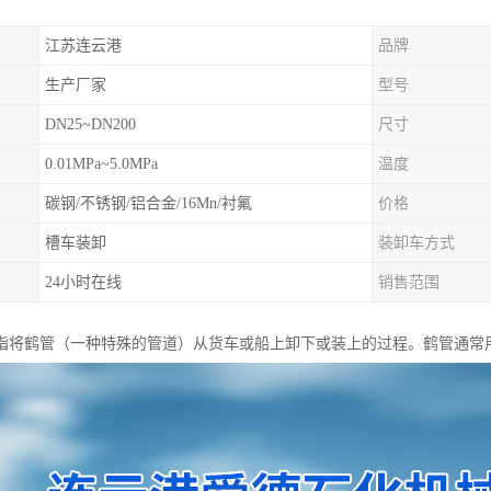
江苏连云港
品牌
生产厂家
型号
DN25~DN200
尺寸
0.01MPa~5.0MPa
温度
碳钢/不锈钢/铝合金/16Mn/衬氟
价格
槽车装卸
装卸车方式
24小时在线
销售范围
指将鹤管（一种特殊的管道）从货车或船上卸下或装上的过程。鹤管通常