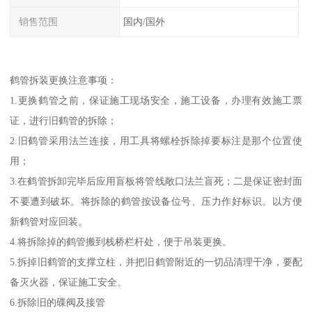
销售范围
国内/国外
鹤管拆装更换注意事项：
1.更换鹤管之前，保证施工现场安全，施工设备，办理有效施工票
证，进行旧鹤管的拆除；
2.旧鹤管采用法兰连接，用工具将螺栓拆除掉要标注是那个位置使
用；
3.在鹤管拆卸完毕后应用盲板将管线敞口法兰盲死；二是保证密封面
不要遭到破坏。将拆除的鹤管按设备位号、压力作好标识。以方便
新鹤管对应回装。
4.将拆除掉的鹤管搬到栈桥栏杆处，便于吊装更换。
5.拆掉旧鹤管的支撑立柱，并把旧鹤管附近的一切品清理干净，要配
备灭火器，保证施工安全。
6.拆除旧的碟阀及接管