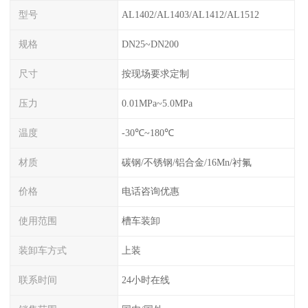
型号
AL1402/AL1403/AL1412/AL1512
规格
DN25~DN200
尺寸
按现场要求定制
压力
0.01MPa~5.0MPa
温度
-30℃~180℃
材质
碳钢/不锈钢/铝合金/16Mn/衬氟
价格
电话咨询优惠
使用范围
槽车装卸
装卸车方式
上装
联系时间
24小时在线