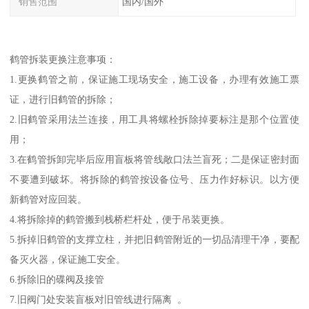
销售范围
国内/国外
鹤管拆装更换注意事项：
1.更换鹤管之前，保证施工现场安全，施工设备，办理有效施工票
证，进行旧鹤管的拆除；
2.旧鹤管采用法兰连接，用工具将螺栓拆除掉要标注是那个位置使
用；
3.在鹤管拆卸完毕后应用盲板将管线敞口法兰盲死；二是保证密封面
不要遭到破坏。将拆除的鹤管按设备位号、压力作好标识。以方便
新鹤管对应回装。
4.将拆除掉的鹤管搬到栈桥栏杆处，便于吊装更换。
5.拆掉旧鹤管的支撑立柱，并把旧鹤管附近的一切品清理干净，要配
备灭火器，保证施工安全。
6.拆除旧的碟阀及接管
7.旧阀门处安装盲板对旧管线进行隔离 。