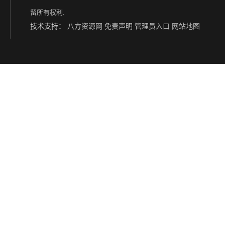
留所有权利.
技术支持：
八方资源网
免责声明
管理员入口
网站地图
赣州铝合金活动价格 通常配备有扶手踏板等安全设施
石家庄底部装