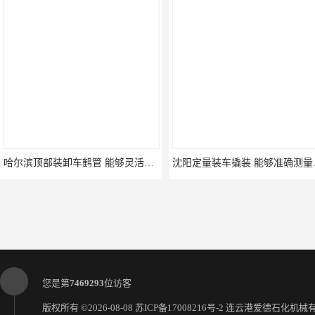
哈尔滨顶部装卸车鹤管 能够灵活地适应不同的装卸需求
沈阳定量
您是第
7469293
位访客
版权所有 ©2026-08-08
苏ICP备17008216号-2
连云港爱德石化机械