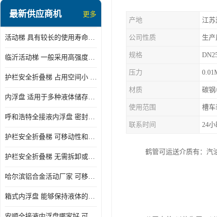
顶部装卸车鹤管
最新供应商机
更多
产地
江苏
液氯装卸鹤管
活动梯 具有较长的使用寿命和耐用性 一般采用高强度材料制造
公司性质
生产
液氨液化气鹤管
规格
DN2
临沂活动梯 一般采用高强度材料制造 可以用于多种不同的任务
定量装车系统
压力
0.01
护栏安全折叠梯 占用空间小 方便存放和搬运
低温臂旋转接头
材质
碳钢
内浮盘 适用于多种液体储存和运输 能够降低运输成本和维护成本
鹤管平台
使用范围
槽车
呼和浩特全接液内浮盘 密封性能好 有效保护液体质量
活动梯
联系时间
24
护栏安全折叠梯 可移动性和安全性较高 占用空间小
内浮盘
鹤管可运送介质有：汽
护栏安全折叠梯 无需拆卸或重新安装 占用空间小
哈尔滨铝合金活动厂家 可移动性和安全性较高 占用空间小
箱式内浮盘 能够保持液体的密闭状态 适用于多种液体储存和运输
安顺全接液内浮盘哪家好 可以自动上下浮动 密封性能好