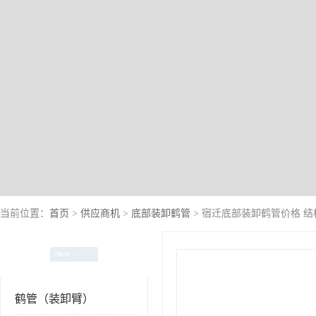
当前位置：
首页
>
供应商机
>
底部装卸鹤管
> 宿迁底部装卸鹤管价格 
产品分类
Product
鹤管（装卸臂）