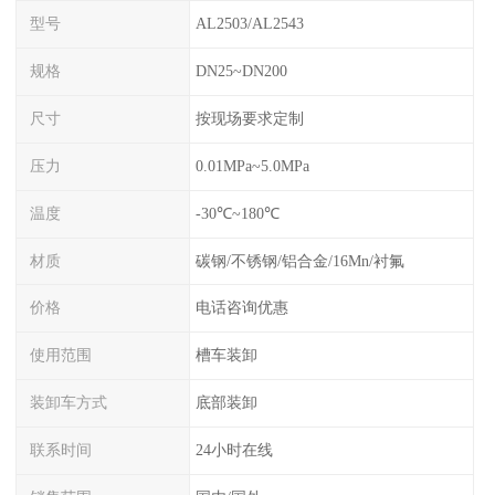
型号
AL2503/AL2543
规格
DN25~DN200
尺寸
按现场要求定制
压力
0.01MPa~5.0MPa
温度
-30℃~180℃
材质
碳钢/不锈钢/铝合金/16Mn/衬氟
价格
电话咨询优惠
使用范围
槽车装卸
装卸车方式
底部装卸
联系时间
24小时在线