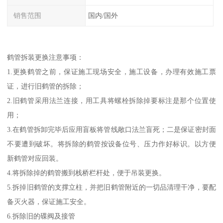
销售范围
国内/国外
鹤管拆装更换注意事项：
1.更换鹤管之前，保证施工现场安全，施工设备，办理有效施工票
证，进行旧鹤管的拆除；
2.旧鹤管采用法兰连接，用工具将螺栓拆除掉要标注是那个位置使
用；
3.在鹤管拆卸完毕后应用盲板将管线敞口法兰盲死；二是保证密封面
不要遭到破坏。将拆除的鹤管按设备位号、压力作好标识。以方便
新鹤管对应回装。
4.将拆除掉的鹤管搬到栈桥栏杆处，便于吊装更换。
5.拆掉旧鹤管的支撑立柱，并把旧鹤管附近的一切品清理干净，要配
备灭火器，保证施工安全。
6.拆除旧的碟阀及接管