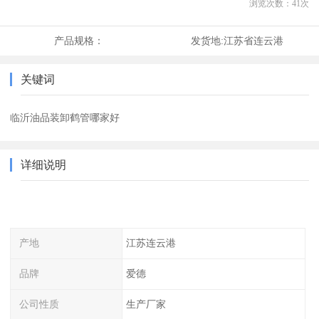
浏览次数：
41
次
产品规格：
发货地:
江苏省连云港
关键词
临沂油品装卸鹤管哪家好
详细说明
产地
江苏连云港
品牌
爱德
公司性质
生产厂家