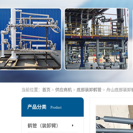
当前位置：
首页
>
供应商机
>
底部装卸鹤管
> 舟山底部装卸
产品分类
Product
鹤管（装卸臂）