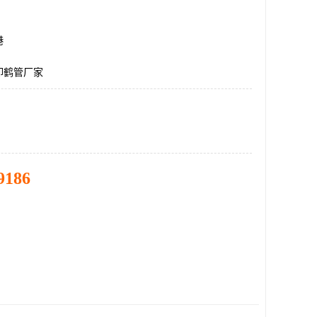
港
卸鹤管厂家
9186