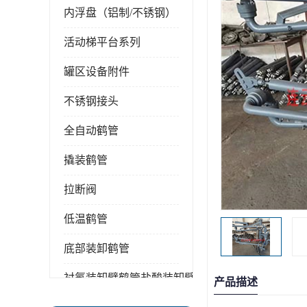
内浮盘（铝制/不锈钢）
活动梯平台系列
罐区设备附件
不锈钢接头
全自动鹤管
撬装鹤管
拉断阀
低温鹤管
底部装卸鹤管
衬氟装卸臂鹤管盐酸装卸臂
产品描述