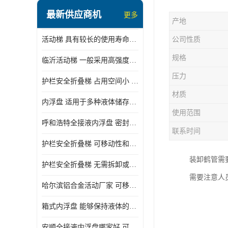
顶部装卸车鹤管
最新供应商机
更多
产地
液氯装卸鹤管
活动梯 具有较长的使用寿命和耐用性 一般采用高强度材料制造
公司性质
液氨液化气鹤管
规格
临沂活动梯 一般采用高强度材料制造 可以用于多种不同的任务
定量装车系统
压力
护栏安全折叠梯 占用空间小 方便存放和搬运
低温臂旋转接头
材质
内浮盘 适用于多种液体储存和运输 能够降低运输成本和维护成本
鹤管平台
使用范围
呼和浩特全接液内浮盘 密封性能好 有效保护液体质量
活动梯
联系时间
护栏安全折叠梯 可移动性和安全性较高 占用空间小
内浮盘
装卸鹤管需
护栏安全折叠梯 无需拆卸或重新安装 占用空间小
需要注意人
哈尔滨铝合金活动厂家 可移动性和安全性较高 占用空间小
箱式内浮盘 能够保持液体的密闭状态 适用于多种液体储存和运输
安顺全接液内浮盘哪家好 可以自动上下浮动 密封性能好