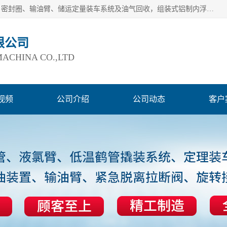
连云港爱德石化机械有限公司主要产品有：鹤管、旋转接头、密封圈、输油臂、储运定量装车系统及油气回收，组装式铝制内浮盘及油罐附件、钢结构栈桥/平台、活动梯、紧急脱离拉断阀等。完备的制造和检测手段以及高素质的员工确保了产品的质量。
限公司
ACHINA CO.,LTD
视频
公司介绍
公司动态
客户