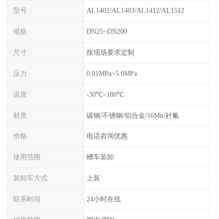
型号
AL1402/AL1403/AL1412/AL1512
规格
DN25~DN200
尺寸
按现场要求定制
压力
0.01MPa~5.0MPa
温度
-30℃~180℃
材质
碳钢/不锈钢/铝合金/16Mn/衬氟
价格
电话咨询优惠
使用范围
槽车装卸
装卸车方式
上装
联系时间
24小时在线