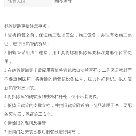
销售范围
国内/国外
鹤管拆装更换注意事项：
1.更换鹤管之前，保证施工现场安全，施工设备，办理有效施工票
证，进行旧鹤管的拆除；
2.旧鹤管采用法兰连接，用工具将螺栓拆除掉要标注是那个位置使
用；
3.在鹤管拆卸完毕后应用盲板将管线敞口法兰盲死；二是保证密封面
不要遭到破坏。将拆除的鹤管按设备位号、压力作好标识。以方便
新鹤管对应回装。
4.将拆除掉的鹤管搬到栈桥栏杆处，便于吊装更换。
5.拆掉旧鹤管的支撑立柱，并把旧鹤管附近的一切品清理干净，要配
备灭火器，保证施工安全。
6.拆除旧的碟阀及接管
7.旧阀门处安装盲板对旧管线进行隔离 。