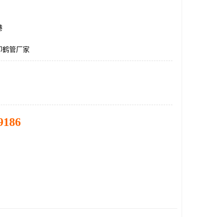
港
卸鹤管厂家
9186