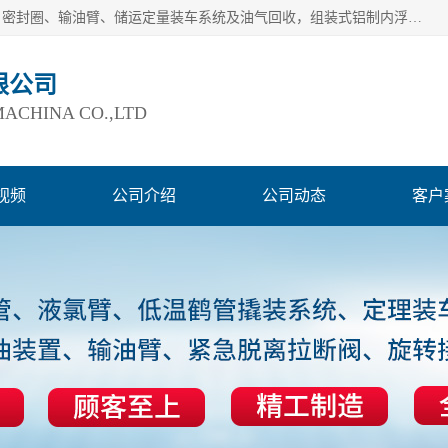
连云港爱德石化机械有限公司主要产品有：鹤管、旋转接头、密封圈、输油臂、储运定量装车系统及油气回收，组装式铝制内浮盘及油罐附件、钢结构栈桥/平台、活动梯、紧急脱离拉断阀等。完备的制造和检测手段以及高素质的员工确保了产品的质量。
限公司
ACHINA CO.,LTD
视频
公司介绍
公司动态
客户