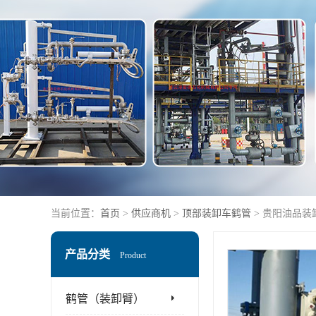
当前位置：
首页
>
供应商机
>
顶部装卸车鹤管
> 贵阳油品装
产品分类
Product
鹤管（装卸臂）