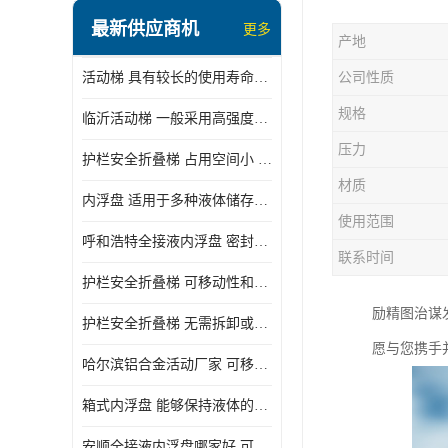
顶部装卸车鹤管
最新供应商机
更多
产地
液氯装卸鹤管
活动梯 具有较长的使用寿命和耐用性 一般采用高强度材料制造
公司性质
液氨液化气鹤管
规格
临沂活动梯 一般采用高强度材料制造 可以用于多种不同的任务
定量装车系统
压力
护栏安全折叠梯 占用空间小 方便存放和搬运
低温臂旋转接头
材质
内浮盘 适用于多种液体储存和运输 能够降低运输成本和维护成本
鹤管平台
使用范围
呼和浩特全接液内浮盘 密封性能好 有效保护液体质量
活动梯
联系时间
护栏安全折叠梯 可移动性和安全性较高 占用空间小
内浮盘
励精图治谋
护栏安全折叠梯 无需拆卸或重新安装 占用空间小
愿与您携手
哈尔滨铝合金活动厂家 可移动性和安全性较高 占用空间小
箱式内浮盘 能够保持液体的密闭状态 适用于多种液体储存和运输
安顺全接液内浮盘哪家好 可以自动上下浮动 密封性能好