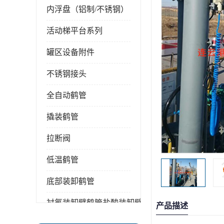
内浮盘（铝制/不锈钢）
活动梯平台系列
罐区设备附件
不锈钢接头
全自动鹤管
撬装鹤管
拉断阀
低温鹤管
底部装卸鹤管
衬氟装卸臂鹤管盐酸装卸臂
产品描述