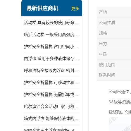
顶部装卸车鹤管
最新供应商机
更多
产地
液氯装卸鹤管
活动梯 具有较长的使用寿命和耐用性 一般采用高强度材料制造
公司性质
液氨液化气鹤管
规格
临沂活动梯 一般采用高强度材料制造 可以用于多种不同的任务
定量装车系统
压力
护栏安全折叠梯 占用空间小 方便存放和搬运
低温臂旋转接头
材质
内浮盘 适用于多种液体储存和运输 能够降低运输成本和维护成本
鹤管平台
使用范围
呼和浩特全接液内浮盘 密封性能好 有效保护液体质量
活动梯
联系时间
护栏安全折叠梯 可移动性和安全性较高 占用空间小
内浮盘
公司已通过了
护栏安全折叠梯 无需拆卸或重新安装 占用空间小
3A级等资
哈尔滨铝合金活动厂家 可移动性和安全性较高 占用空间小
级奖励。创
箱式内浮盘 能够保持液体的密闭状态 适用于多种液体储存和运输
安顺全接液内浮盘哪家好 可以自动上下浮动 密封性能好