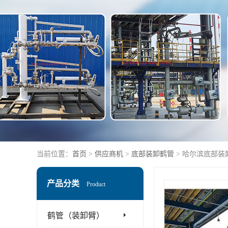
当前位置：
首页
>
供应商机
>
底部装卸鹤管
> 哈尔滨底部装
产品分类
Product
鹤管（装卸臂）