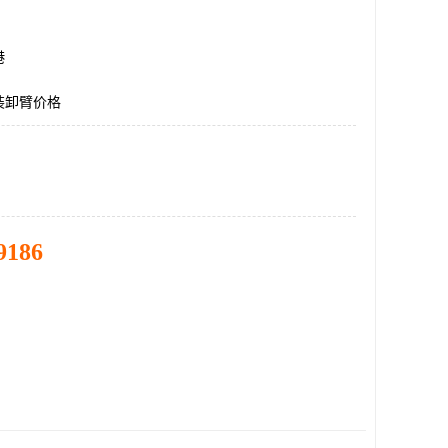
港
装卸臂价格
9186