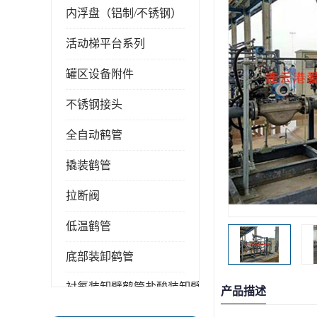
内浮盘（铝制/不锈钢）
活动梯平台系列
罐区设备附件
不锈钢接头
全自动鹤管
撬装鹤管
拉断阀
低温鹤管
底部装卸鹤管
衬氟装卸臂鹤管盐酸装卸臂
产品描述