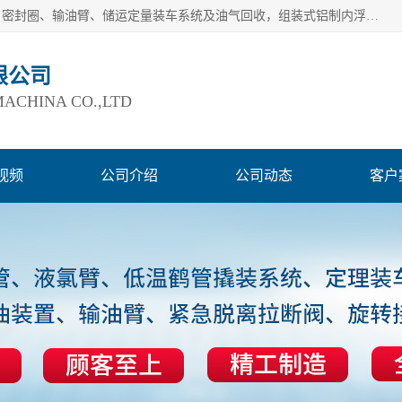
连云港爱德石化机械有限公司主要产品有：鹤管、旋转接头、密封圈、输油臂、储运定量装车系统及油气回收，组装式铝制内浮盘及油罐附件、钢结构栈桥/平台、活动梯、紧急脱离拉断阀等。完备的制造和检测手段以及高素质的员工确保了产品的质量。
限公司
ACHINA CO.,LTD
视频
公司介绍
公司动态
客户