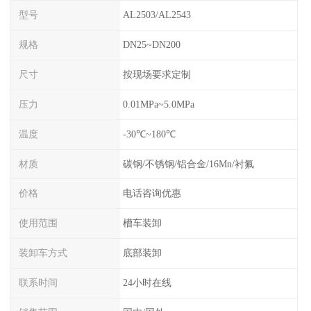
型号
AL2503/AL2543
规格
DN25~DN200
尺寸
按现场要求定制
压力
0.01MPa~5.0MPa
温度
-30℃~180℃
材质
碳钢/不锈钢/铝合金/16Mn/衬氟
价格
电话咨询优惠
使用范围
槽车装卸
装卸车方式
底部装卸
联系时间
24小时在线