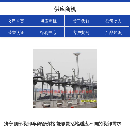
供应商机
公司首页
供应商机
关于我们
公司动态
荣誉认证
招聘中心
客户案例
产品知识
济宁顶部装卸车鹤管价格 能够灵活地适应不同的装卸需求