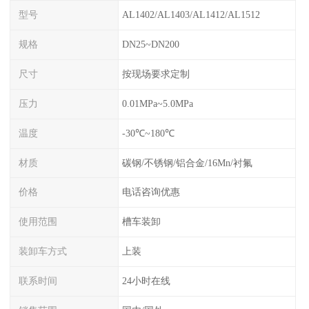
型号
AL1402/AL1403/AL1412/AL1512
规格
DN25~DN200
尺寸
按现场要求定制
压力
0.01MPa~5.0MPa
温度
-30℃~180℃
材质
碳钢/不锈钢/铝合金/16Mn/衬氟
价格
电话咨询优惠
使用范围
槽车装卸
装卸车方式
上装
联系时间
24小时在线