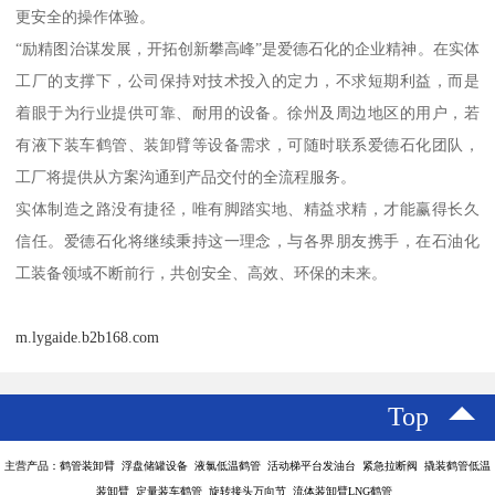
更安全的操作体验。
“励精图治谋发展，开拓创新攀高峰”是爱德石化的企业精神。在实体
工厂的支撑下，公司保持对技术投入的定力，不求短期利益，而是
着眼于为行业提供可靠、耐用的设备。徐州及周边地区的用户，若
有液下装车鹤管、装卸臂等设备需求，可随时联系爱德石化团队，
工厂将提供从方案沟通到产品交付的全流程服务。
实体制造之路没有捷径，唯有脚踏实地、精益求精，才能赢得长久
信任。爱德石化将继续秉持这一理念，与各界朋友携手，在石油化
工装备领域不断前行，共创安全、高效、环保的未来。
m.lygaide.b2b168.com
Top
主营产品：鹤管装卸臂 浮盘储罐设备 液氯低温鹤管 活动梯平台发油台 紧急拉断阀 撬装鹤管低温
装卸臂 定量装车鹤管 旋转接头万向节 流体装卸臂LNG鹤管