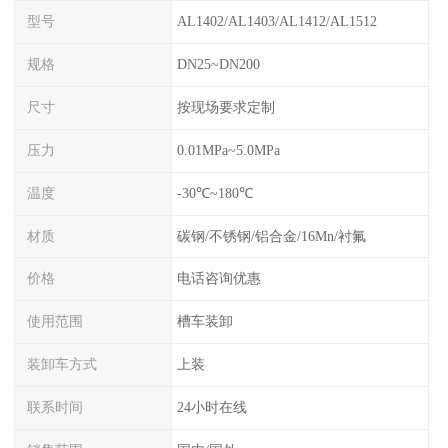
型号
AL1402/AL1403/AL1412/AL1512
规格
DN25~DN200
尺寸
按现场要求定制
压力
0.01MPa~5.0MPa
温度
-30℃~180℃
材质
碳钢/不锈钢/铝合金/16Mn/衬氟
价格
电话咨询优惠
使用范围
槽车装卸
装卸车方式
上装
联系时间
24小时在线