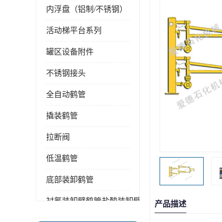
内浮盘（铝制/不锈钢）
活动梯平台系列
罐区设备附件
不锈钢接头
全自动鹤管
撬装鹤管
拉断阀
低温鹤管
底部装卸鹤管
衬氟装卸臂鹤管盐酸装卸臂
产品描述