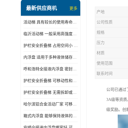
顶部装卸车鹤管
最新供应商机
更多
产地
液氯装卸鹤管
活动梯 具有较长的使用寿命和耐用性 一般采用高强度材料制造
公司性质
液氨液化气鹤管
规格
临沂活动梯 一般采用高强度材料制造 可以用于多种不同的任务
定量装车系统
压力
护栏安全折叠梯 占用空间小 方便存放和搬运
低温臂旋转接头
材质
内浮盘 适用于多种液体储存和运输 能够降低运输成本和维护成本
鹤管平台
使用范围
呼和浩特全接液内浮盘 密封性能好 有效保护液体质量
活动梯
联系时间
护栏安全折叠梯 可移动性和安全性较高 占用空间小
内浮盘
公司已通过了
护栏安全折叠梯 无需拆卸或重新安装 占用空间小
3A级等资
哈尔滨铝合金活动厂家 可移动性和安全性较高 占用空间小
级奖励。创
箱式内浮盘 能够保持液体的密闭状态 适用于多种液体储存和运输
安顺全接液内浮盘哪家好 可以自动上下浮动 密封性能好