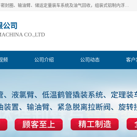
连云港爱德石化机械有限公司主要产品有：鹤管、旋转接头、密封圈、输油臂、储运定量装车系统及油气回收，组装式铝制内浮盘及油罐附件、钢结构栈桥/平台、活动梯、紧急脱离拉断阀等。完备的制造和检测手段以及高素质的员工确保了产品的质量。
限公司
ACHINA CO.,LTD
视频
公司介绍
公司动态
客户