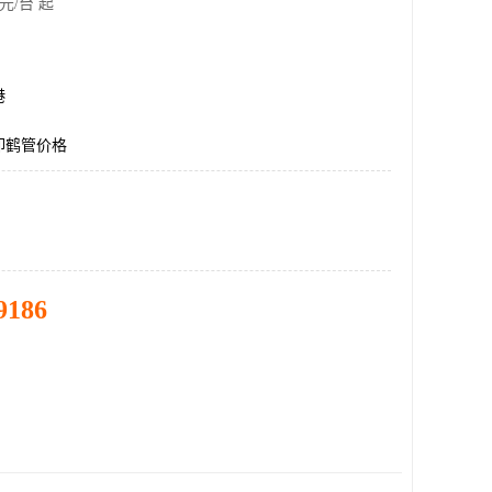
元/台 起
港
卸鹤管价格
9186