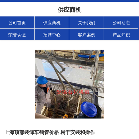
供应商机
公司首页
供应商机
关于我们
公司动态
荣誉认证
招聘中心
客户案例
产品知识
上海顶部装卸车鹤管价格 易于安装和操作