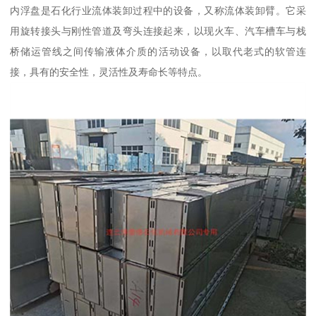
内浮盘是石化行业流体装卸过程中的设备，又称流体装卸臂。它采
用旋转接头与刚性管道及弯头连接起来，以现火车、汽车槽车与栈
桥储运管线之间传输液体介质的活动设备，以取代老式的软管连
接，具有的安全性，灵活性及寿命长等特点。