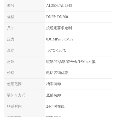
型号
AL2503/AL2543
规格
DN25~DN200
尺寸
按现场要求定制
压力
0.01MPa~5.0MPa
温度
-30℃~180℃
材质
碳钢/不锈钢/铝合金/16Mn/衬氟
价格
电话咨询优惠
使用范围
槽车装卸
装卸车方式
底部装卸
联系时间
24小时在线