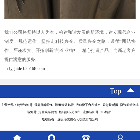
我们公司将坚持以人为本，构建和谐发展的新环境，建立现代企业
制度，规范运作，坚持走科技兴企、质量兴企之路，遵循“团结协
作、严谨求实、开拓创新”的企业精神，精心打造产品，向新老客户
提供满意的服务。
m.lygaide.b2b168.com
Top
主营产品：鹤管装卸臂 浮盘储罐设备 液氯低温鹤管 活动梯平台发油台 紧急拉断阀 撬装鹤管低温
装卸臂 定量装车鹤管 旋转接头万向节 流体装卸臂LNG鹤管
版权所有：连云港爱德石化机械有限公司