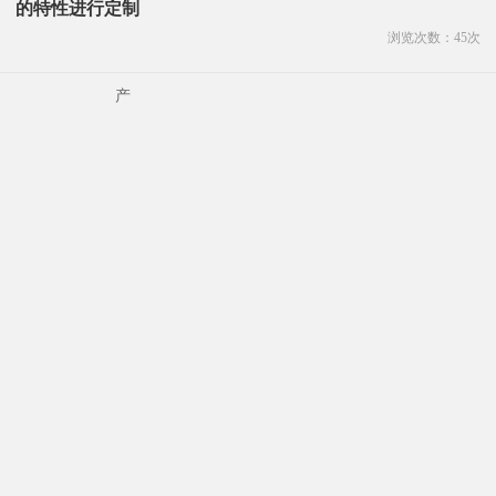
的特性进行定制
浏览次数：
45
次
产品规格：
发货地:
江苏省连云港
关键词
武汉组装式内浮盘价格
详细说明
产地
江苏连云港
品牌
爱德