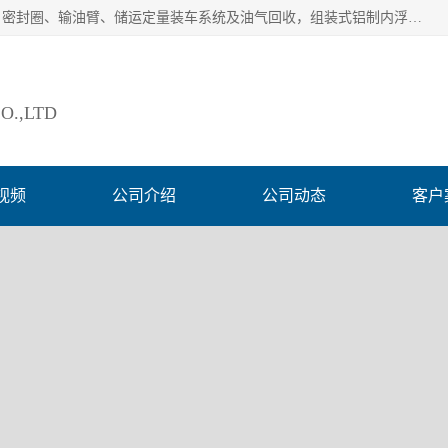
连云港爱德石化机械有限公司主要产品有：鹤管、旋转接头、密封圈、输油臂、储运定量装车系统及油气回收，组装式铝制内浮盘及油罐附件、钢结构栈桥/平台、活动梯、紧急脱离拉断阀等。完备的制造和检测手段以及高素质的员工确保了产品的质量。
O.,LTD
视频
公司介绍
公司动态
客户