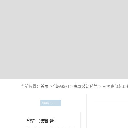
当前位置：
首页
>
供应商机
>
底部装卸鹤管
> 三明底部装卸
产品分类
Product
鹤管（装卸臂）