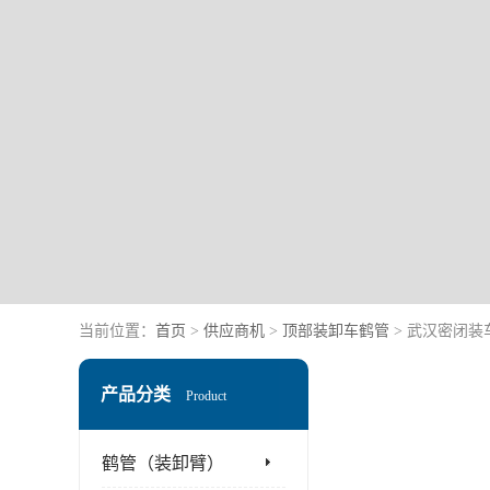
当前位置：
首页
>
供应商机
>
顶部装卸车鹤管
> 武汉密闭装
产品分类
Product
鹤管（装卸臂）