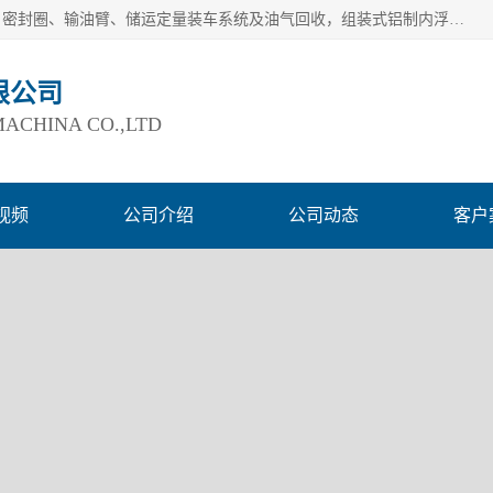
连云港爱德石化机械有限公司主要产品有：鹤管、旋转接头、密封圈、输油臂、储运定量装车系统及油气回收，组装式铝制内浮盘及油罐附件、钢结构栈桥/平台、活动梯、紧急脱离拉断阀等。完备的制造和检测手段以及高素质的员工确保了产品的质量。
限公司
ACHINA CO.,LTD
视频
公司介绍
公司动态
客户