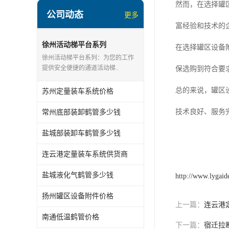
顶部装卸车鹤管
然而，在选择罐
公司动态
更多
液氯装卸鹤管
富经验和技术的
液氨液化气鹤管
徐州活动梯平台系列
在选择罐区设备
徐州活动梯平台系列：为您的工作
定量装车系统
提供安全便捷的通道活动梯..
保选购到符合要
低温臂旋转接头
总的来说，罐区
苏州定量装车系统价格
鹤管平台
技术良好、服务
常州底部装卸鹤管多少钱
活动梯
盐城部装卸车鹤管多少钱
内浮盘
连云港定量装车系统供货商
盐城液化气鹤管多少钱
http://www.lygaid
扬州罐区设备附件价格
上一篇：
连云港
南通低温鹤管价格
下一篇：
宿迁拉