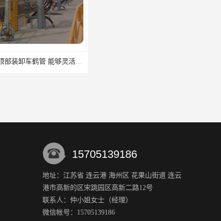
哈尔滨顶部装卸车鹤管 能够灵活地适应不同的装卸需求
沈阳定量装车撬装 能够准确测量物料的重量和流量
15705139186
地址：江苏省 连云港 海州区 花果山街道 连云
港市高新的区宋跳园区高新二路12号
赣州铝合金活动价格 通常配备有扶手踏板等安全设施
石家庄底部装卸鹤管厂家 可以360度旋转 易于安装和操作
联系人：仲小姐
女士
（经理）
微信帐号：15705139186