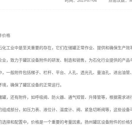
时间：2025-07-04
点击次数：98
件价格
石化工业中是至关重要的存在，它们在储罐正常作业、提供和确保生产效
企业，致力于罐区设备附件的研发、制造和销售，为石化行业提供的产品
中，一般附件包括梯子、栏杆、平台、人孔、透光孔、量油孔、进出油管
环境，确保了罐区设备的正常运行。
储罐，还有附件，如呼吸阀、防火器、通气短管、升降管等，根据需求进
的组成部分，如压力表、液位计、温度计、阀、紧急切断阀等，这些设备
的选择和配置中，价格是一个重要的考量因素。扬州罐区设备附件的价格受