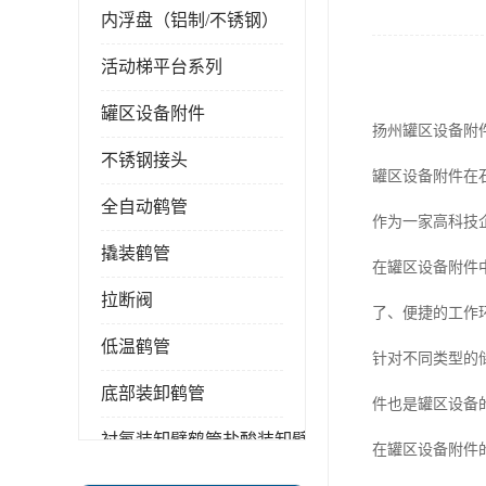
内浮盘（铝制/不锈钢）
活动梯平台系列
罐区设备附件
扬州罐区设备附
不锈钢接头
罐区设备附件在
全自动鹤管
作为一家高科技
撬装鹤管
在罐区设备附件
拉断阀
了、便捷的工作
低温鹤管
针对不同类型的
底部装卸鹤管
件也是罐区设备
衬氟装卸臂鹤管盐酸装卸臂
在罐区设备附件