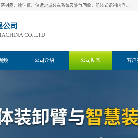
连云港爱德石化机械有限公司主要产品有：鹤管、旋转接头、密封圈、输油臂、储运定量装车系统及油气回收，组装式铝制内浮盘及油罐附件、钢结构栈桥/平台、活动梯、紧急脱离拉断阀等。完备的制造和检测手段以及高素质的员工确保了产品的质量。
限公司
ACHINA CO.,LTD
视频
公司介绍
公司动态
客户