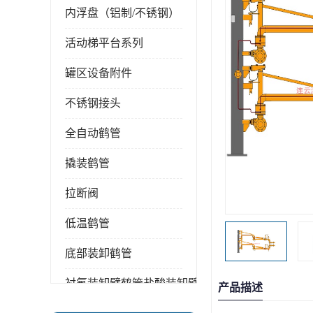
内浮盘（铝制/不锈钢）
活动梯平台系列
罐区设备附件
不锈钢接头
全自动鹤管
撬装鹤管
拉断阀
低温鹤管
底部装卸鹤管
衬氟装卸臂鹤管盐酸装卸臂
产品描述