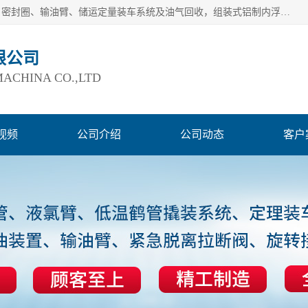
连云港爱德石化机械有限公司主要产品有：鹤管、旋转接头、密封圈、输油臂、储运定量装车系统及油气回收，组装式铝制内浮盘及油罐附件、钢结构栈桥/平台、活动梯、紧急脱离拉断阀等。完备的制造和检测手段以及高素质的员工确保了产品的质量。
限公司
ACHINA CO.,LTD
视频
公司介绍
公司动态
客户