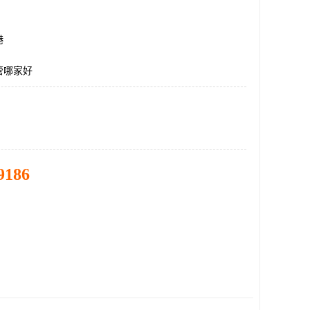
港
管哪家好
9186