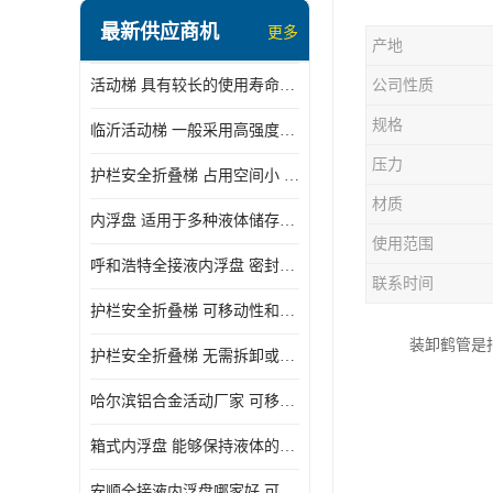
顶部装卸车鹤管
最新供应商机
更多
产地
液氯装卸鹤管
活动梯 具有较长的使用寿命和耐用性 一般采用高强度材料制造
公司性质
液氨液化气鹤管
规格
临沂活动梯 一般采用高强度材料制造 可以用于多种不同的任务
定量装车系统
压力
护栏安全折叠梯 占用空间小 方便存放和搬运
低温臂旋转接头
材质
内浮盘 适用于多种液体储存和运输 能够降低运输成本和维护成本
鹤管平台
使用范围
呼和浩特全接液内浮盘 密封性能好 有效保护液体质量
活动梯
联系时间
护栏安全折叠梯 可移动性和安全性较高 占用空间小
内浮盘
装卸鹤管是
护栏安全折叠梯 无需拆卸或重新安装 占用空间小
哈尔滨铝合金活动厂家 可移动性和安全性较高 占用空间小
箱式内浮盘 能够保持液体的密闭状态 适用于多种液体储存和运输
安顺全接液内浮盘哪家好 可以自动上下浮动 密封性能好