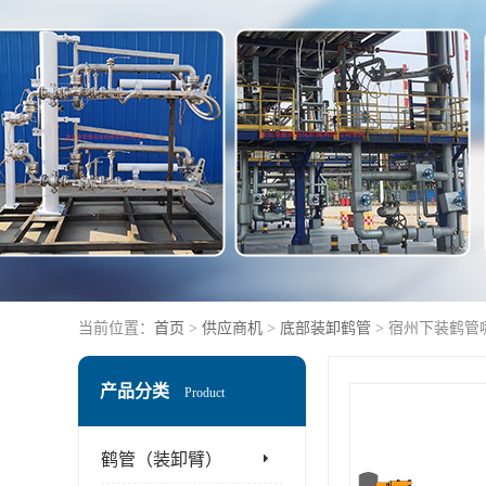
当前位置：
首页
>
供应商机
>
底部装卸鹤管
> 宿州下装鹤管
产品分类
Product
鹤管（装卸臂）