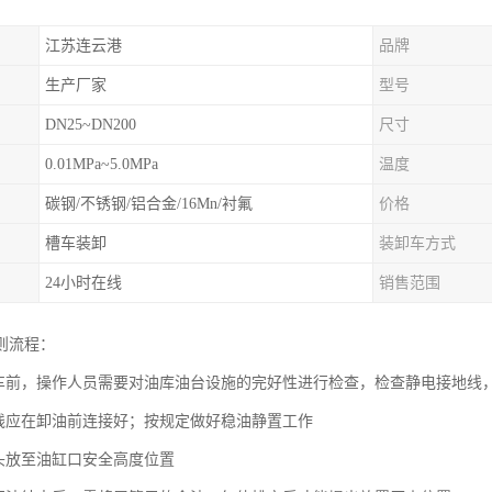
江苏连云港
品牌
生产厂家
型号
DN25~DN200
尺寸
0.01MPa~5.0MPa
温度
碳钢/不锈钢/铝合金/16Mn/衬氟
价格
槽车装卸
装卸车方式
24小时在线
销售范围
则流程：
装车前，操作人员需要对油库油台设施的完好性进行检查，检查静电接地线
地线应在卸油前连接好；按规定做好稳油静置工作
探头放至油缸口安全高度位置