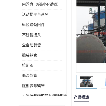
内浮盘（铝制/不锈钢）
活动梯平台系列
罐区设备附件
不锈钢接头
全自动鹤管
撬装鹤管
拉断阀
低温鹤管
底部装卸鹤管
衬氟装卸臂鹤管盐酸装卸臂
产品描述