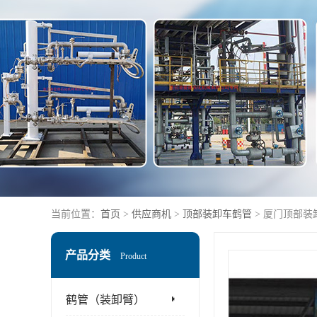
当前位置：
首页
>
供应商机
>
顶部装卸车鹤管
> 厦门顶部装
产品分类
Product
鹤管（装卸臂）