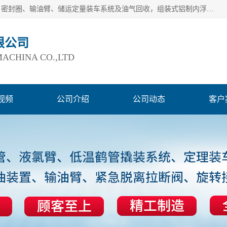
连云港爱德石化机械有限公司主要产品有：鹤管、旋转接头、密封圈、输油臂、储运定量装车系统及油气回收，组装式铝制内浮盘及油罐附件、钢结构栈桥/平台、活动梯、紧急脱离拉断阀等。完备的制造和检测手段以及高素质的员工确保了产品的质量。
限公司
ACHINA CO.,LTD
视频
公司介绍
公司动态
客户