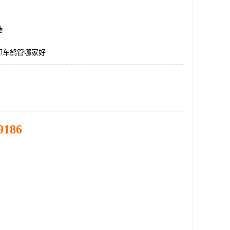
港
卸车鹤管哪家好
9186