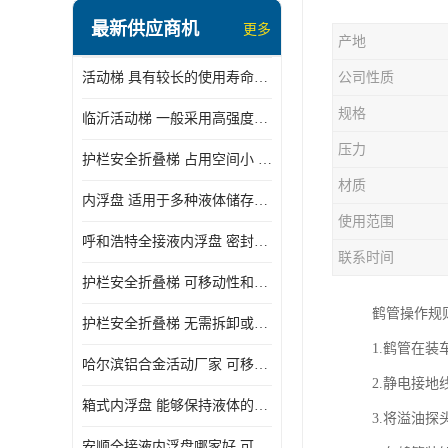
顶部装卸车鹤管
最新供应商机
更多
产地
液氯装卸鹤管
活动梯 具有较长的使用寿命和耐用性 一般采用高强度材料制造
公司性质
液氨液化气鹤管
规格
临沂活动梯 一般采用高强度材料制造 可以用于多种不同的任务
定量装车系统
压力
护栏安全折叠梯 占用空间小 方便存放和搬运
低温臂旋转接头
材质
内浮盘 适用于多种液体储存和运输 能够降低运输成本和维护成本
鹤管平台
使用范围
呼和浩特全接液内浮盘 密封性能好 有效保护液体质量
活动梯
联系时间
护栏安全折叠梯 可移动性和安全性较高 占用空间小
内浮盘
鹤管操作规
护栏安全折叠梯 无需拆卸或重新安装 占用空间小
1.鹤管在
哈尔滨铝合金活动厂家 可移动性和安全性较高 占用空间小
2.静电接
箱式内浮盘 能够保持液体的密闭状态 适用于多种液体储存和运输
3.将溢油
安顺全接液内浮盘哪家好 可以自动上下浮动 密封性能好