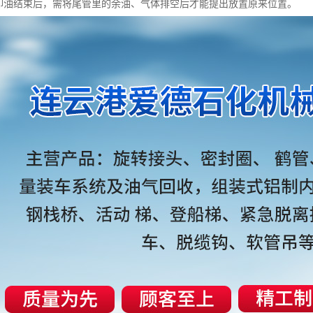
装卸油结束后，需将尾管里的余油、气体排空后才能提出放置原来位置。