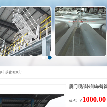
卸车鹤管哪家好
厦门顶部装卸车鹤
1000.00
价格：￥