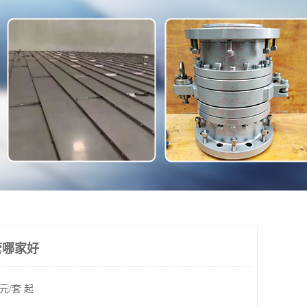
管哪家好
元/套 起