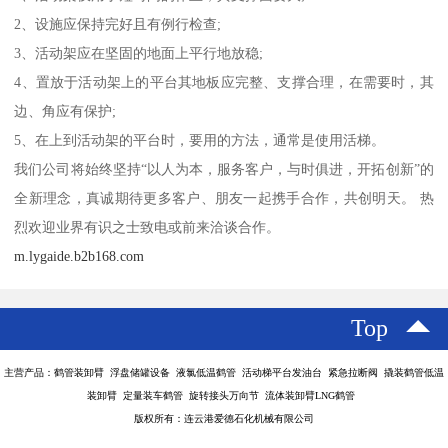
2、设施应保持完好且有例行检查;
3、活动架应在坚固的地面上平行地放稳;
4、置放于活动架上的平台其地板应完整、支撑合理，在需要时，其
边、角应有保护;
5、在上到活动架的平台时，要用的方法，通常是使用活梯。
我们公司将始终坚持“以人为本，服务客户，与时俱进，开拓创新”的
全新理念，真诚期待更多客户、朋友一起携手合作，共创明天。 热
烈欢迎业界有识之士致电或前来洽谈合作。
m.lygaide.b2b168.com
Top
主营产品：鹤管装卸臂 浮盘储罐设备 液氯低温鹤管 活动梯平台发油台 紧急拉断阀 撬装鹤管低温
装卸臂 定量装车鹤管 旋转接头万向节 流体装卸臂LNG鹤管
版权所有：连云港爱德石化机械有限公司