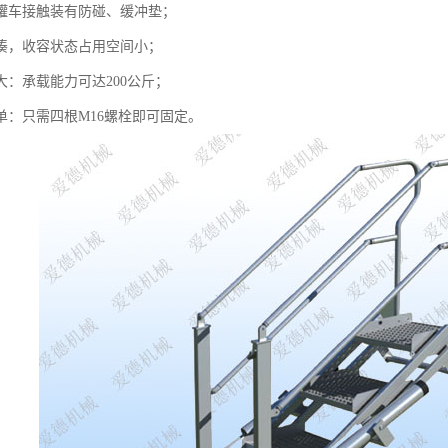
与罐车接触装有防碰、缓冲垫；
紧凑，收容状态占用空间小；
大：承载能力可达200公斤；
单：只需四根M16螺栓即可固定。