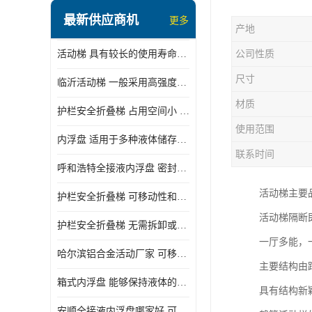
顶部装卸车鹤管
最新供应商机
更多
产地
液氯装卸鹤管
活动梯 具有较长的使用寿命和耐用性 一般采用高强度材料制造
公司性质
液氨液化气鹤管
尺寸
临沂活动梯 一般采用高强度材料制造 可以用于多种不同的任务
定量装车系统
材质
护栏安全折叠梯 占用空间小 方便存放和搬运
低温臂旋转接头
使用范围
内浮盘 适用于多种液体储存和运输 能够降低运输成本和维护成本
鹤管平台
联系时间
呼和浩特全接液内浮盘 密封性能好 有效保护液体质量
活动梯
活动梯主要
护栏安全折叠梯 可移动性和安全性较高 占用空间小
内浮盘
活动梯隔断
护栏安全折叠梯 无需拆卸或重新安装 占用空间小
一厅多能，
哈尔滨铝合金活动厂家 可移动性和安全性较高 占用空间小
主要结构由
箱式内浮盘 能够保持液体的密闭状态 适用于多种液体储存和运输
具有结构新
安顺全接液内浮盘哪家好 可以自动上下浮动 密封性能好