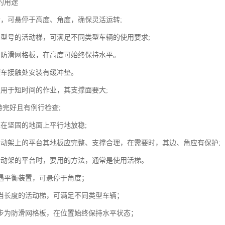
的用途
计，可悬停于高度、角度，确保灵活运转;
当型号的活动梯，可满足不同类型车辆的使用要求;
用防滑网格板，在高度可始终保持水平。
罐车接触处安装有缓冲垫。
仅用于短时间的作业，其支撑面要大;
持完好且有例行检查;
应在坚固的地面上平行地放稳;
活动架上的平台其地板应完整、支撑合理，在需要时，其边、角应有保护;
活动架的平台时，要用的方法，通常是使用活梯。
随遇平衡装置，可悬停于角度；
适当长度的活动梯，可满足不同类型车辆；
踏步为防滑网格板，在位置始终保持水平状态；