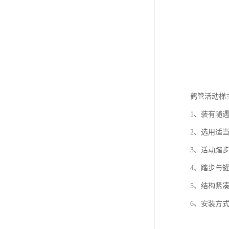
鹤管活动梯
1、装有随
2、选用适
3、活动踏
4、踏步与
5、结构紧
6、安装方