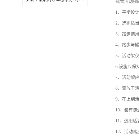
鹤管活动梯
1、平衡设
2、选则适
3、踏步选
4、踏步与
5、活动架
6.设施应保
7、活动架
8、置放于
9、在上到
10、装有
11、选用
12、活动