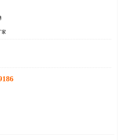
港
厂家
9186