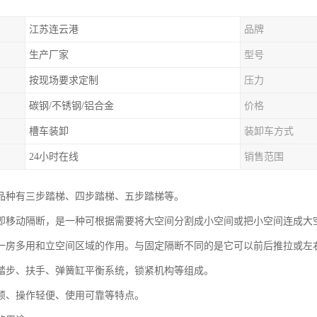
江苏连云港
品牌
生产厂家
型号
按现场要求定制
压力
碳钢/不锈钢/铝合金
价格
槽车装卸
装卸车方式
24小时在线
销售范围
品种有三步踏梯、四步踏梯、五步踏梯等。
即移动隔断，是一种可根据需要将大空间分割成小空间或把小空间连成大
一房多用和立空间区域的作用。与固定隔断不同的是它可以前后推拉或左
踏步、扶手、弹簧缸平衡系统，锁紧机构等组成。
颖、操作轻便、使用可靠等特点。