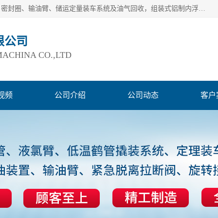
连云港爱德石化机械有限公司主要产品有：鹤管、旋转接头、密封圈、输油臂、储运定量装车系统及油气回收，组装式铝制内浮盘及油罐附件、钢结构栈桥/平台、活动梯、紧急脱离拉断阀等。完备的制造和检测手段以及高素质的员工确保了产品的质量。
限公司
ACHINA CO.,LTD
视频
公司介绍
公司动态
客户