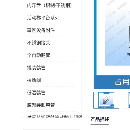
内浮盘（铝制/不锈钢）
活动梯平台系列
罐区设备附件
不锈钢接头
全自动鹤管
撬装鹤管
拉断阀
低温鹤管
底部装卸鹤管
衬氟装卸臂鹤管盐酸装卸臂
产品描述