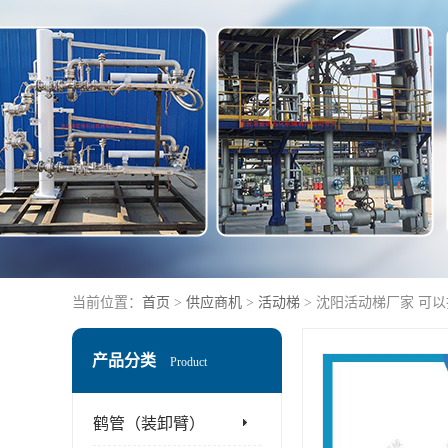
当前位置：
首页
>
供应商机
>
活动梯
> 沈阳活动梯厂家 可
产品分类
Product
鹤管（装卸臂）