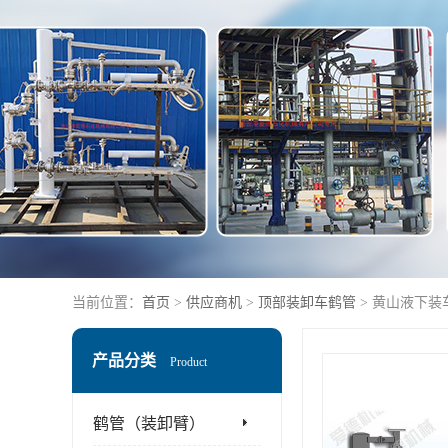
当前位置：
首页
>
供应商机
>
顶部装卸车鹤管
> 黄山液下装
产品分类
Product
鹤管（装卸臂）