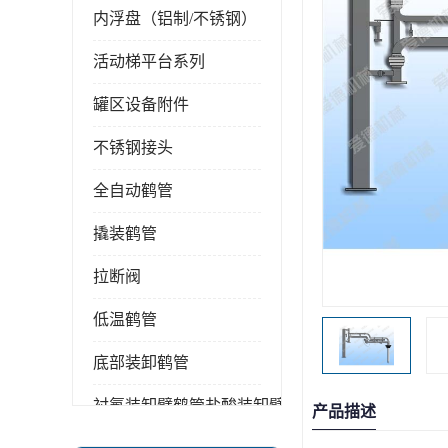
内浮盘（铝制/不锈钢）
活动梯平台系列
罐区设备附件
不锈钢接头
全自动鹤管
撬装鹤管
拉断阀
低温鹤管
底部装卸鹤管
衬氟装卸臂鹤管盐酸装卸臂
产品描述