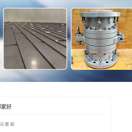
哪家好
元/套 起