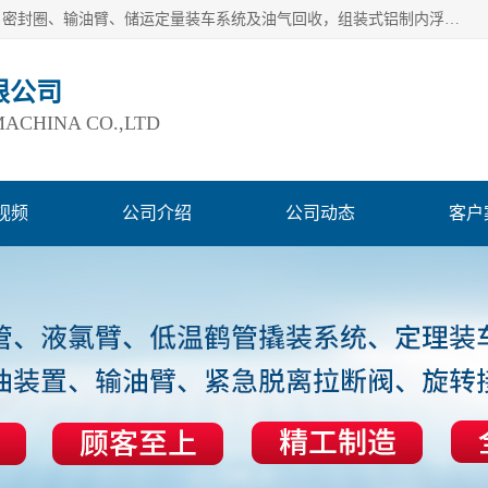
连云港爱德石化机械有限公司主要产品有：鹤管、旋转接头、密封圈、输油臂、储运定量装车系统及油气回收，组装式铝制内浮盘及油罐附件、钢结构栈桥/平台、活动梯、紧急脱离拉断阀等。完备的制造和检测手段以及高素质的员工确保了产品的质量。
限公司
ACHINA CO.,LTD
视频
公司介绍
公司动态
客户