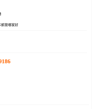
港
车鹤管哪家好
9186