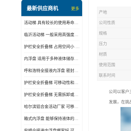
顶部装卸车鹤管
最新供应商机
更多
产地
液氯装卸鹤管
活动梯 具有较长的使用寿命和耐用性 一般采用高强度材料制造
公司性质
液氨液化气鹤管
规格
临沂活动梯 一般采用高强度材料制造 可以用于多种不同的任务
定量装车系统
压力
护栏安全折叠梯 占用空间小 方便存放和搬运
低温臂旋转接头
材质
内浮盘 适用于多种液体储存和运输 能够降低运输成本和维护成本
鹤管平台
使用范围
呼和浩特全接液内浮盘 密封性能好 有效保护液体质量
活动梯
联系时间
护栏安全折叠梯 可移动性和安全性较高 占用空间小
内浮盘
公司以客户
护栏安全折叠梯 无需拆卸或重新安装 占用空间小
发展，在挑
哈尔滨铝合金活动厂家 可移动性和安全性较高 占用空间小
箱式内浮盘 能够保持液体的密闭状态 适用于多种液体储存和运输
安顺全接液内浮盘哪家好 可以自动上下浮动 密封性能好