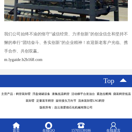
我们公司始终不渝的恪守“诚信经营、力求创新”的创业信念和坚持不
懈的奉行“团结奋斗、务实创新”的企业精神！欢迎新老客户光临、携
手合作、共创双赢。
m.lygaide.b2b168.com
Top
主营产品：鹤管装卸臂 浮盘储罐设备 液氯低温鹤管 活动梯平台发油台 紧急拉断阀 撬装鹤管低温
装卸臂 定量装车鹤管 旋转接头万向节 流体装卸臂LNG鹤管
版权所有：连云港爱德石化机械有限公司
首页
在线QQ
15705139186
在线留言